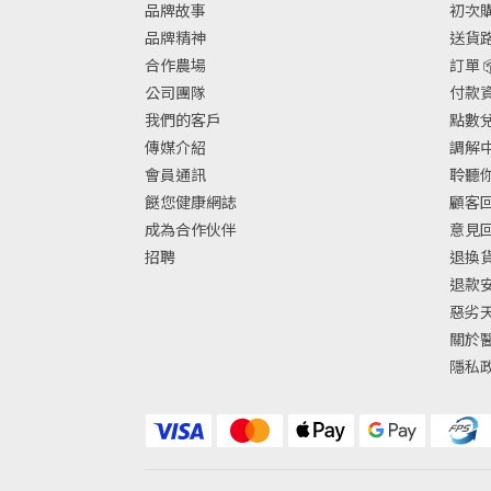
品牌故事
初次購物
品牌精神
送貨路
合作農場
訂單 
公司團隊
付款資
我們的客戶
點數兌換
傳媒介紹
調解中
會員通訊
聆聽你
餸您健康網誌
顧客回
成為合作伙伴
意見
招聘
退換
退款
惡劣
關於
隱私