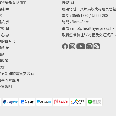
請先看我 🙋🏻‍♀️
聯絡我們
線 🚚
農場地址：八鄉馬鞍崗村居民信箱

電話 / 35651770 / 95555280
訊 💳
時間 / 9am-8pm
 🅿️
電郵 /
info@healthyexpress.hk
心 🤝
取貨怎樣前往?
/
地圖及交通資訊

的聲音 🌷
饋 ❤️
回饋
貨政策
安排
天氣期間的送貨安排
🌬
醫學內容聲明
政策聲明