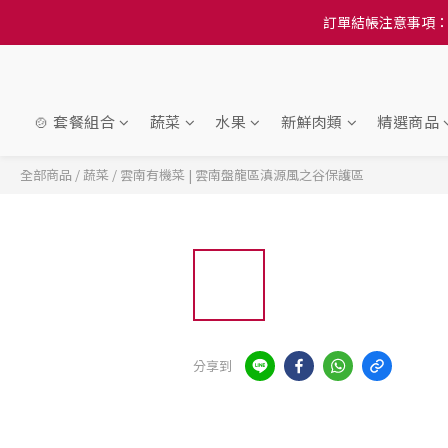
訂單結帳注意事項：
訂單結帳注意事項：
隆重推
訂單結帳注意事項：
🍲 套餐組合
蔬菜
水果
新鮮肉類
精選商品
全部商品
/
蔬菜
/
雲南有機菜 | 雲南盤龍區滇源風之谷保護區
分享到