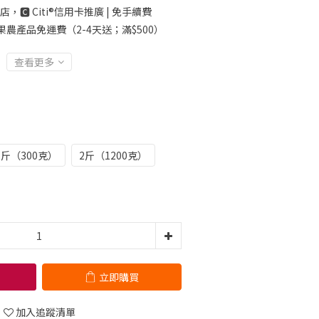
店，🅲 Citi®信用卡推廣 | 免手續費
果農產品免運費（2-4天送；滿$500）
查看更多
）
斤（300克）
2斤（1200克）
立即購買
加入追蹤清單