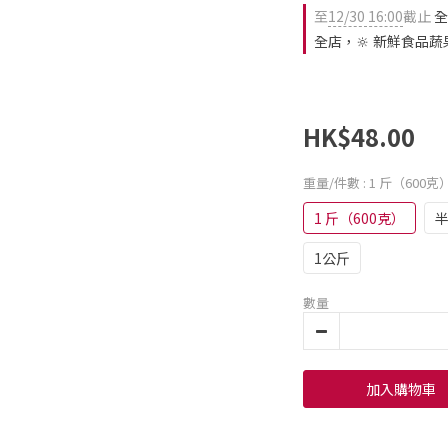
至
12/30 16:00
截止
全
全店，🔆 新鮮食品蔬
HK$48.00
重量/件數
: 1 斤（600克
1 斤（600克）
半
1公斤
數量
加入購物車