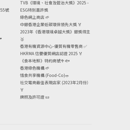
TVB《
環境、社會及管治大獎》2025 -
55號
ESG
特別嘉許獎
綠色網上商店
🌱
中銀香港企業低碳環保領先大獎
🏅
2023年《香港環境卓越大獎》銀獎得主

🥈
香港有機資源中心-優質有機零售商
✅
HKRMA 信譽優質網店認證 2025
🏅
《食本地鮮》特約商號
🥦🐟
香港綠色機構
🌱
惜食共享機構 (Food-Co)
🥗
社交電商最佳表現店家 (2023年2月份）
🏅
牌照及許可證
📜