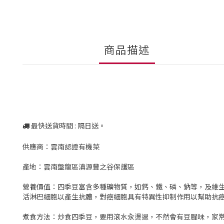
商品描述
最快送貨時間 : 隔日送。
供應商：雲南認證有機菜
產地：雲南盤龍區滇源豐之谷保護區
營養價值：四季豆富含多種礦物質，如鈣、鐵、磷、鈉等，及維
活淋巴細胞以產生抗體，對癌細胞具有特異性抑制作用以幫助抗
煮食方法：炒食四季豆，要用滾水汆燙過，不然會有豆腥味，家