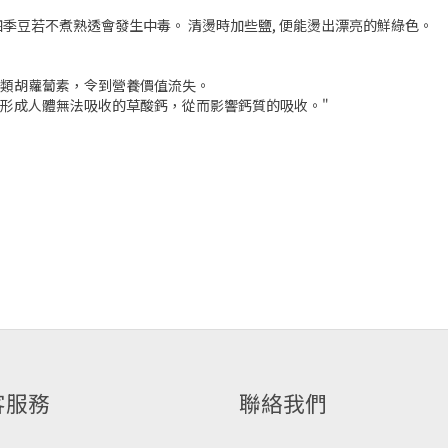
季豆若不煮熟透會發生中毒。 清燙時加些鹽, 便能燙出漂亮的鮮綠色。
壞類胡蘿蔔素，令到營養價值流失。
而形成人體無法吸收的草酸鈣，從而影響鈣質的吸收。"
客服務
聯絡我們