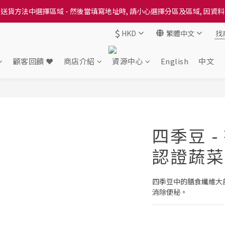
送貨方法中選擇區域 - 然後當填寫地址時, 請小心選擇分區及區域, 因資
送貨方法中選擇區域 - 然後當填寫地址時, 請小心選擇分區及區域, 因資
$
HKD
繁體中文
出本地培育田香雞、金棠雞、粵皇鷄及平原雞等，想食靚雞就要嚟《餸您
送貨方法中選擇區域 - 然後當填寫地址時, 請小心選擇分區及區域, 因資
顧客回饋 ❤️
商店介紹
資源中心
English
中文
四季豆 -
認證蔬菜 
四季豆中的膳食纖維大
消除便秘。