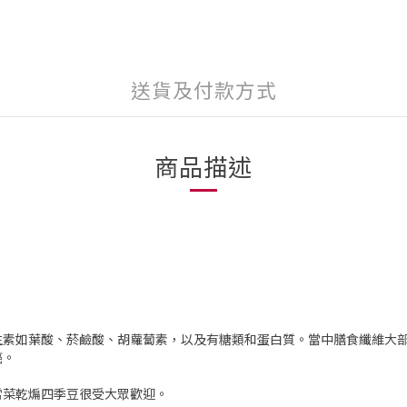
送貨及付款方式
商品描述
生素如葉酸、菸鹼酸、胡蘿蔔素，以及有糖類和蛋白質。當中膳食纖維大
癌。
常菜乾煸四季豆很受大眾歡迎。