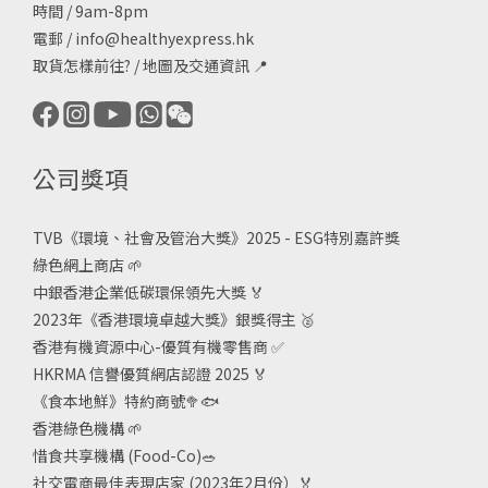
時間 / 9am-8pm
電郵 /
info@healthyexpress.hk
取貨怎樣前往?
/
地圖及交通資訊
📍
公司獎項
TVB《
環境、社會及管治大獎》2025 - ESG
特別嘉許獎
綠色網上商店
🌱
中銀香港企業低碳環保領先大獎
🏅
2023年《香港環境卓越大獎》銀獎得主
🥈
香港有機資源中心-優質有機零售商
✅
HKRMA 信譽優質網店認證 2025
🏅
《食本地鮮》特約商號
🥦🐟
香港綠色機構
🌱
惜食共享機構 (Food-Co)
🥗
社交電商最佳表現店家 (2023年2月份）🏅