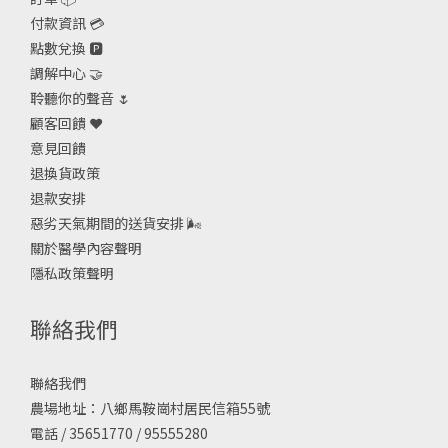
付款資訊 💳
點數兌換 🅿️
調解中心 🤝
聆聽你的聲音 🌷
顧客回饋 ❤️
意見回饋
退換貨政策
退款安排
惡劣天氣期間的送貨安排
🌬
關於醫學內容聲明
隱私政策聲明
聯絡我們
聯絡我們
農場地址：八鄉馬鞍崗村居民信箱55號
電話 / 35651770 / 95555280