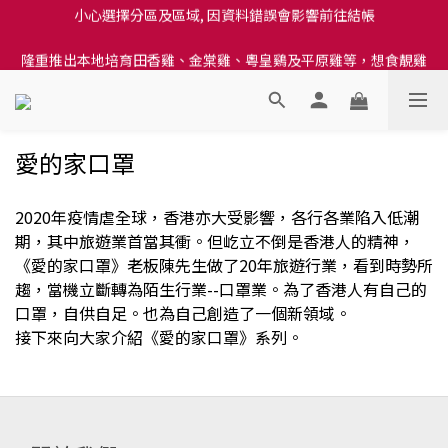
小心選擇分區及區域, 因資料錯誤會影響前往結帳
訂單結帳注意事項：送貨方法中選擇區域 - 然後當填寫地址時, 請
小心選擇分區及區域, 因資料錯誤會影響前往結帳
隆重推出本地培育田香雞、金棠雞、粵皇鷄及平原雞等，想食靚雞
就要嚟《餸您健康》
訂單結帳注意事項：送貨方法中選擇區域 - 然後當填寫地址時, 請
小心選擇分區及區域, 因資料錯誤會影響前往結帳
愛的家口罩
2020年疫情虐全球，香港亦大受影響，各行各業陷入低潮
期，其中旅遊業首當其衝。但屹立不倒是香港人的精神，
《愛的家口罩》老板陳先生做了20年旅遊行業，看到時勢所
趨，當機立斷轉為陌生行業--口罩業。為了香港人有自己的
口罩，自供自足。也為自己創造了一個新領域。
接下來向大家介紹《愛的家口罩》系列。