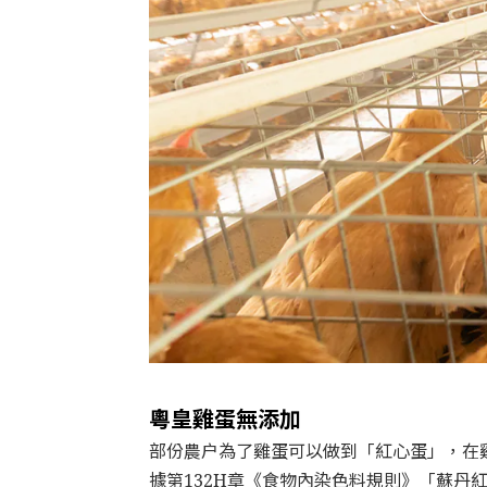
粵皇雞蛋無添加
部份農户為了雞蛋可以做到「紅心蛋」，在
據第132H章《食物內染色料規則》「蘇丹紅