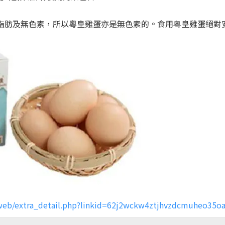
脂肪及無色素，所以粵皇雞蛋亦是無色素的。食用粤皇雞蛋絕對
web/extra_detail.php?linkid=62j2wckw4ztjhvzdcmuheo35