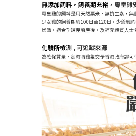
無添加飼料，飼養期充裕
，粵皇雞
粵皇雞的飼料是用天然粟米，無抗生素，無
少女雞的飼養期約100日至120日，少爺
燥熱，適合孕婦產前產後，及補充體質人士
化驗所檢測
, 可追蹤來源
為確保質量，定時將雞隻交予香港政府認可