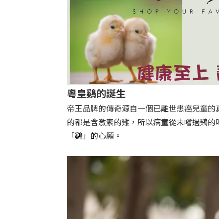
粵皇鷄的誕生
帝王品牌的傳奇源自一個已離世患癌兒童的
的都是含激素的雞，所以病童從未嚐過鷄的
「鷄
的
。
」
心願