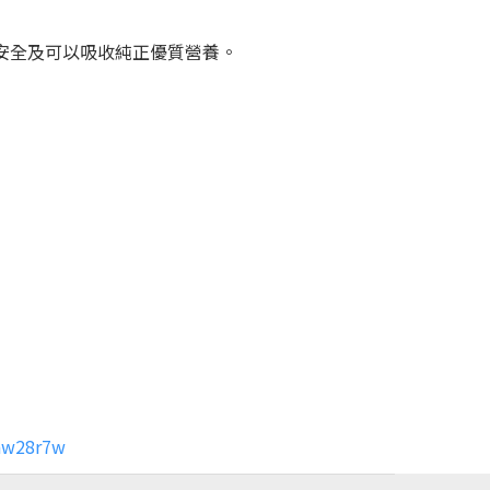
安全及可以吸收純正優質營養。
oaw28r7w