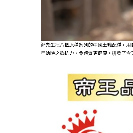
鄭先生把八個原種系列的中國土雞配種，用
年幼時之抵抗力，令體質更健康。
硏發了今