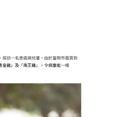
，探訪一名患癌病兒童。由於當時市面買到
粵皇雞」及「南王雞」，
病童能
令
一嚐