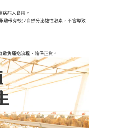
癌病病人食用。
。少爺雞帶有較少自然分泌雄性激素，不會導致
蹤雞隻運送流程，確保正貨。