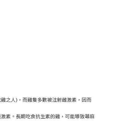
吃雞之人)，而雞隻多數被注射雌激素，因而
多種激素。長期吃食抗生素的雞，可能導致蕁麻