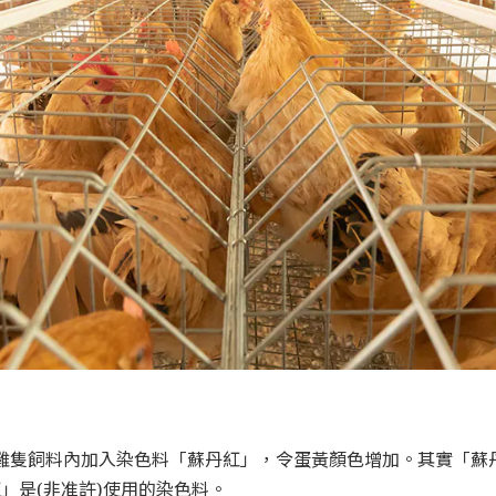
雞隻飼料內加入染色料「蘇丹紅」，令蛋黃顏色增加。其實「蘇
」是(非准許)使用的染色料。