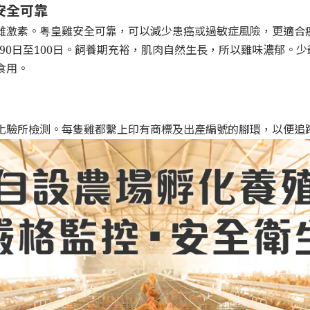
安全可靠
雌激素。粤皇雞安全可靠，可以減少患癌或過敏症風險，更適合
雞約90日至100日。飼養期充裕，肌肉自然生長，所以雞味濃郁
食用。
化驗所檢測。每隻雞都繫上印有商標及出產編號的腳環，以便追