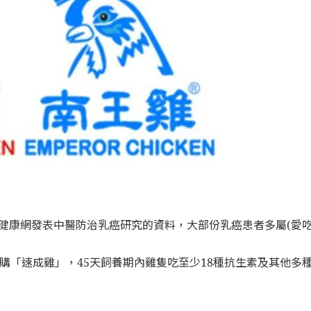
報健康網發表中醫防治乳癌研究的資料，大部份乳癌患者多屬(愛
團認購「速成雞」，45天飼養期內雞隻吃至少18種抗生素及其他