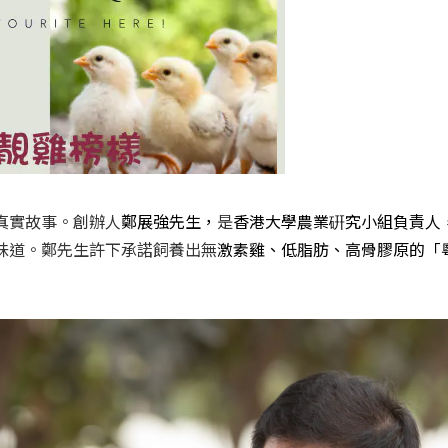
鄭展強先生，
香港大學農業硏究小組負責人
真實故事。創辦人
是
激素雞、低脂肪、高骨膠原的「
味道。鄭先生許下承諾飼養出無