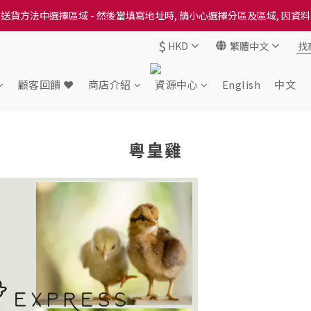
送貨方法中選擇區域 - 然後當填寫地址時, 請小心選擇分區及區域, 因資
送貨方法中選擇區域 - 然後當填寫地址時, 請小心選擇分區及區域, 因資
$
HKD
繁體中文
出本地培育田香雞、金棠雞、粵皇鷄及平原雞等，想食靚雞就要嚟《餸您
送貨方法中選擇區域 - 然後當填寫地址時, 請小心選擇分區及區域, 因資
顧客回饋 ❤️
商店介紹
資源中心
English
中文
粵皇雞