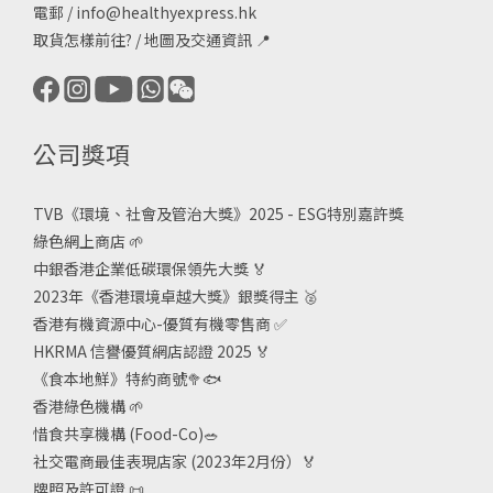
電郵 /
info@healthyexpress.hk
取貨怎樣前往?
/
地圖及交通資訊
📍
公司獎項
TVB《
環境、社會及管治大獎》2025 - ESG
特別嘉許獎
綠色網上商店
🌱
中銀香港企業低碳環保領先大獎
🏅
2023年《香港環境卓越大獎》銀獎得主
🥈
香港有機資源中心-優質有機零售商
✅
HKRMA 信譽優質網店認證 2025
🏅
《食本地鮮》特約商號
🥦🐟
香港綠色機構
🌱
惜食共享機構 (Food-Co)
🥗
社交電商最佳表現店家 (2023年2月份）🏅
牌照及許可證
📜