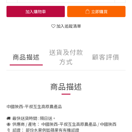
加入購物車
立即購買
加入追蹤清單
送貨及付款
商品描述
顧客評價
方式
商品描述
中國陝西-平叔互生高原農產品
🚚
最快送貨時間 : 隔日送。
🐝
供應商 / 產地： 中國陝西-平叔互生高原農產品 / 中國陝西
🔖
認證： 部份水果例如蘋果有有機認證