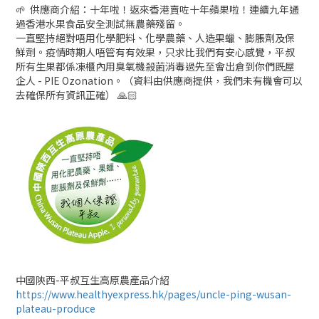
🌱
供應商介紹：十年啦！返來香港賣咗十年蘋果啦！連續九年通
過香港水果食品安全測試無農藥殘留。
一直堅持絕對唔用化學肥料、化學農藥、人造果蠟、膨脹劑及保
鮮劑。疫情時期人唔管有有效果，只求比我們有安心感覺，平叔
所有生果都係凍櫃內用臭氧機殺菌消毒過先至會出倉到你們既屋
企人 - PIE Ozonation。（資料由供應商提供，我們未有機會可以
去確保所有資訊正確） 🙏🏻
中國陝西-平叔互生高原農產品介紹
https://www.healthyexpress.hk/pages/uncle-ping-wusan-
plateau-produce