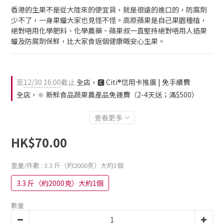
香港的生果不是從大陸來的便宜貨，就是很遠的進口的，防腐劑
少不了，一身果蠟大家也見怪不怪。高原蘋果是自己果園種植，
絕對唔用化學肥料、化學農藥、蘋果叔一直堅持絕對唔用人造果
蠟及防腐劑保鮮，比大家食返個健康嘅安心生果。
至
12/30 16:00
截止
全店，🅲 Citi®信用卡推廣 | 免手續費
全店，🔆 新鮮食品蔬果農產品免運費（2-4天送；滿$500）
查看更多
HK$70.00
重量/件數
: 3.3 斤（約2000克）大約1個
3.3 斤（約2000克）大約1個
數量