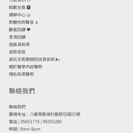
點數兌換 🅿️
調解中心 🤝
聆聽你的聲音 🌷
顧客回饋 ❤️
意見回饋
退換貨政策
退款安排
惡劣天氣期間的送貨安排
🌬
關於醫學內容聲明
隱私政策聲明
聯絡我們
聯絡我們
農場地址：八鄉馬鞍崗村居民信箱55號
電話 / 35651770 / 95555280
時間 / 9am-8pm