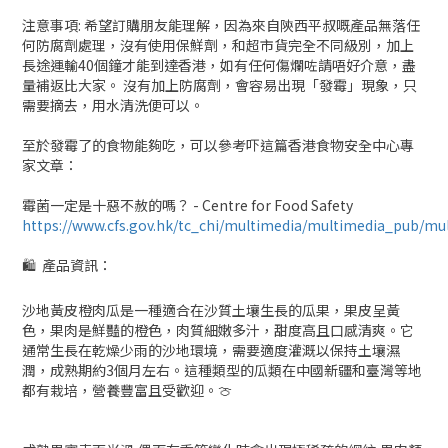
注意事項: 希望訂購朋友能理解，因為來自陝西平叔嘅產品無落任
何防腐劑處理，沒有使用保鮮劑，和超市貨完全不同級別，加上
長途運輸40個鐘才能到達香港，如有任何傷爛咗請唔好介意，盡
量補返比大家。 沒有加上防腐劑，會容易出現「發霉」現象，只
需要摘去，用水清洗便可以。
至於發霉了的食物能夠吃，可以參考吓這篇香港食物安全中心專
家文章：
霉菌一定是十惡不赦的嗎？ - Centre for Food Safety
https://www.cfs.gov.hk/tc_chi/multimedia/multimedia_pub/mu
🛍
產品資訊：
沙地黃皮橙肉瓜是一種適合在沙質土壤生長的瓜果，果皮呈黃
色，果肉是鮮豔的橙色，肉質細嫩多汁，甜度高且口感清爽。它
通常生長在乾燥少雨的沙地環境，需要適度灌溉以保持土壤濕
潤，成熟期約3個月左右。這種類型的瓜類在中國新疆和臺灣等地
都有栽培，營養豐富且受歡迎。🍈