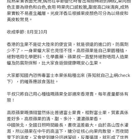
成熟果實表面光滑,偶而在季節變化時會出現極稀疏的網紋,果肉顏
色主要為綠色和白色,食用 時果肉口感較脆,甜度高口味清爽,成熟
果實較不易產生離層。光皮洋香瓜根據果皮顏色可分為以綠皮和
黃皮較常見。
收成季節 : 8月至10月
香港的生果不是從大陸來的便宜貨，就是很遠的進口的，防腐劑
少不了，一身果蠟大家也見怪不怪。高原蘋果是自己果園種植，
絕對唔用化學肥料、化學農藥、蘋果叔一直堅持絕對唔用人造果
蠟及防腐劑保鮮，比大家食返個健康嘅安心生果。
大家都知國內恐怖毒富士本果係點種出來 (吾知就自己上網check
下），的確吾應該食落肚。
平叔只將自己用心種植嘅蘋果全部運來香港賣，每年產量都係有
限！
高原蘋果嘅價錢當然係比普通富士果貴，相對富士果，質素真係
差好多，高原蘋果的清、甜、多汁、濃濃蘋果香。
中國陝北，全國日照時間最長，晝夜溫差最大，由於高山雪水灌
溉，所以蘋果在中午的高溫下，糖分從核心向果肉散發，而夜間
零下的溫度，又會使到糖分迅速凝結，反覆循環，就形成了世界