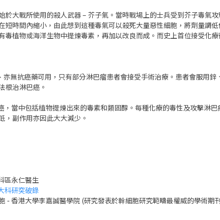
始於大戰所使用的殺人武器 – 芥子氣。當時戰場上的士兵受到芥子毒氣
在短時間內縮小，由此想到這種毒氣可以殺死大量惡性細胞，將劑量調低
有毒植物或海洋生物中提煉毒素，再加以改良而成。而史上首位接受化療
素、亦無抗癌藥可用，只有部分淋巴瘤患者會接受手術治療。患者會服用鋅
法根治淋巴癌。
淋巴癌，當中包括植物提煉出來的毒素和類固醇。每種化療的毒性及攻擊淋
低，副作用亦因此大大減少。
瘤科區永仁醫生
大科研突破錄
 香港大學李嘉誠醫學院 (研究發表於幹細胞研究範疇最權威的學術期刊─《細胞幹