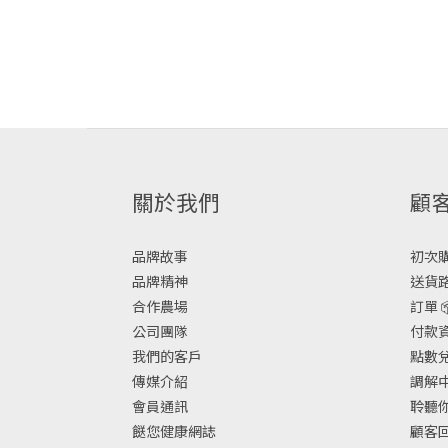
關於我們
顧
品牌故事
初次購物
品牌精神
送貨路
合作農場
訂單 
公司團隊
付款資
我們的客戶
點數兌換
傳媒介紹
調解中
會員通訊
聆聽你
餸您健康網誌
顧客回