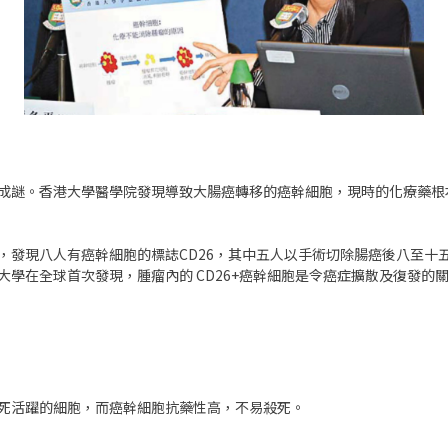
成謎。香港大學醫學院發現導致大腸癌轉移的癌幹細胞，現時的化療藥根
，發現八人有癌幹細胞的標誌CD26，其中五人以手術切除腸癌後八至十
學在全球首次發現，腫瘤內的 CD26+癌幹細胞是令癌症擴散及復發的
死活躍的細胞，而癌幹細胞抗藥性高，不易殺死。