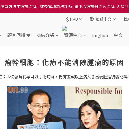
送貨方法中選擇區域 - 然後當填寫地址時, 請小心選擇分區及區域, 因資
送貨方法中選擇區域 - 然後當填寫地址時, 請小心選擇分區及區域, 因資
$
HKD
繁體中文
出本地培育田香雞、金棠雞、粵皇鷄及平原雞等，想食靚雞就要嚟《餸您
送貨方法中選擇區域 - 然後當填寫地址時, 請小心選擇分區及區域, 因資
顧客回饋 ❤️
商店介紹
資源中心
English
中文
癌幹細胞：化療不能消除腫瘤的原因
宗新症；即使發現得早可以手術切除，仍有五成以上病人會出現腫瘤復發或轉