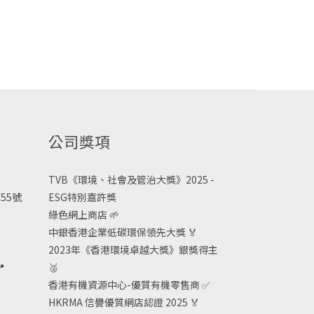
公司獎項
TVB《
環境、社會及管治大獎》2025 -
55號
ESG
特別嘉許獎
綠色網上商店
🌱
中銀香港企業低碳環保領先大獎
🏅
2023年《香港環境卓越大獎》銀獎得主

🥈
香港有機資源中心-優質有機零售商
✅
HKRMA 信譽優質網店認證 2025
🏅