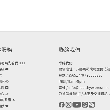
客服務
聯絡我們
請先看我 🙋🏻‍♀️
聯絡我們
線 🚚
農場地址：八鄉馬鞍崗村居民信箱

電話 / 35651770 / 95555280
訊 💳
時間 / 9am-8pm
 🅿️
電郵 /
info@healthyexpress.hk
心 🤝
取貨怎樣前往?
/
地圖及交通資訊

的聲音 🌷
饋 ❤️