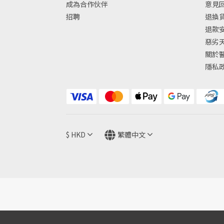
成為合作伙伴
意見
招聘
退換
退款
惡劣
關於
隱私
$
HKD
繁體中文