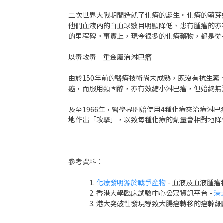
二次世界大戰期間造就了化療的誕生。化療的萌芽
他們血液內的白血球數目明顯降低、患有腫瘤的亦
的里程碑。事實上，現今很多的化療藥物，都是從
以毒攻毒 重金屬治淋巴瘤
由於150年前的醫療技術尚未成熟，既沒有抗生
癌，而服用類固醇，亦有效縮小淋巴瘤，但始終無
及至1966年，醫學界開始使用4種化療來治療
地作出「攻擊」，以致每種化療的劑量會相對地降
參考資料：
化療發明源於戰爭產物
- 血液及血液腫
香港大學臨床試驗中心公眾資訊平台 -
港
港大突破性發現導致大腸癌轉移的癌幹細胞 -