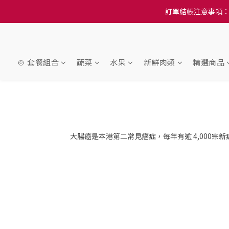
訂單結帳注意事項：
訂單結帳注意事項：
隆重推
訂單結帳注意事項：
🍲 套餐組合
蔬菜
水果
新鮮肉類
精選商品
大腸癌是本港第二常見癌症，每年有逾 4,000