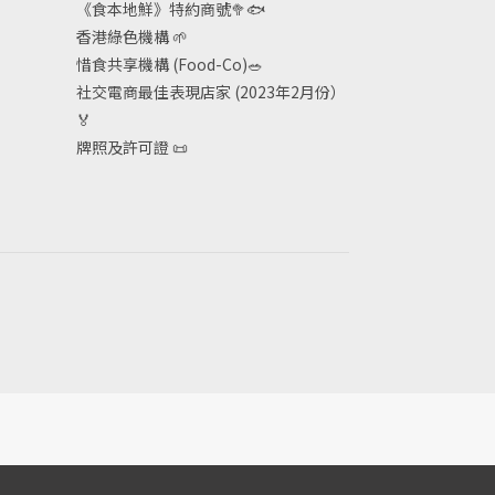
《食本地鮮》特約商號
🥦🐟
香港綠色機構
🌱
惜食共享機構 (Food-Co)
🥗
社交電商最佳表現店家 (2023年2月份）
🏅
牌照及許可證
📜