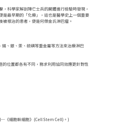
攻擊，科學家解剖陣亡士兵的屍體進行檢驗時發現，
便是最早期的「化療」，這也是醫學史上一個重要
後被根治的患者，便是何傑金氏淋巴瘤。
、鍚、銀、汞、硫磺等重金屬等方法來治療淋巴
巴癌的位置都各有不同，務求利用協同效應更針對性
細胞》(Cell Stem Cell)。)