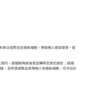
本無法殺死這些癌幹細胞，導致病人癌症復發，故
五個月，癌細胞再度復發並轉移至其他器官；癌細
關鍵，及早透過驗血發現病人有癌幹細胞，可作出針