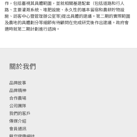
作，包括審視其具體範圍，並就相關基建配套（包括道路和⾏⼈
路、主要灌溉系統、堆肥設施、永久性的基本留宿和農耕貯物設
施、訪客中⼼暨管理辦公室等)提出具體的建議。第⼆期的實際範圍
及農地的具體劃分等細節有待顧問在完成研究後作出建議。政府會
適時就第⼆期計劃進⾏諮詢。
關於我們
品牌故事
品牌精神
合作農場
公司團隊
我們的客戶
傳媒介紹
會員通訊
餸您健康網誌