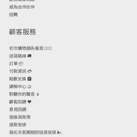
成為合作伙伴
招聘
顧客服務
初次購物請先看我 🙋🏻‍♀️
送貨路線 🚚
訂單 📦
付款資訊 💳
點數兌換 🅿️
調解中心 🤝
聆聽你的聲音 🌷
顧客回饋 ❤️
意見回饋
退換貨政策
退款安排
惡劣天氣期間的送貨安排
🌬