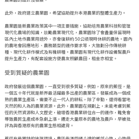
此外，政府建立農業園，希望協助提升本港農業的整體⽣產⼒。
農業園是新農業政策其中⼀項主要措施，協助培育農業科技和管理
現代化農場的知識，⿎勵農業現代化，農業園除了會盡量保留現時
區內⼟地作農業⽤途外，亦會復耕約 50公頃現時休耕的農地。園內
的農地會因應地形、農務類型的運作要求等，⼤致劃分作傳統耕
種、現代化耕作模式及有機耕種。農業園有現代化耕作設備幫農戶
提升生產力，有配套設施方便農友照顧農田，租金亦相宜。
受到質疑的農業園
政府發展這個農業園，一直受到很多質疑，例如，原來的蕉徑，是
一個五十年代就是新界最活躍最多出產的農業區，發展成為一個成
熟的農業生產區，需要不止一代人的耕耘，除了辛勤，還得看當地
天然的和人為的農業資源。此外，農業園在規劃上，未能考慮到蕉
徑的天然資源和人文歷史，破壞香港農業耕住合一的運作，難免會
導致農民生產成本急劇上漲，遷走大量原本的農地及農戶，早被批
評為與香港原有的農業生態相違背。
蕉徑有最獨特的地理環境，農區佈滿四通八達的鄉郊小路，小路傍