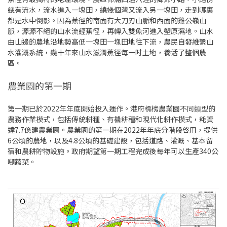
總有流水，流水進入一塊田，繞幾個灣又流入另一塊田，走到哪裏
都是水中倒影。因為蕉徑的南面有大刀刃山脈和西面的雞公嶺山
脈，源源不絕的山水流經蕉徑，再轉入雙魚河進入塱原濕地。山水
由山邊的農地沿地勢高低一塊田一塊田地往下流，農民自發維繫山
水灌溉系統，幾十年來山水滋潤蕉徑每一吋土地，養活了整個農
區。
農業園的第一期
第一期已於2022年年底開始投入運作。港府標榜農業園不同類型的
農務作業模式，包括傳統耕種、有機耕種和現代化耕作模式，耗資
達7.7億建農業園。農業園的第一期在2022年年底分階段啓用，提供
6公頃的農地，以及4.8公頃的基礎建設，包括道路、灌溉、基本留
宿和農耕貯物設施。政府期望第一期工程完成後每年可以生產340公
噸蔬菜。