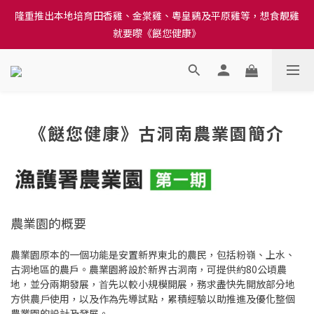
隆重推出本地培育田香雞、金棠雞、粵皇鷄及平原雞等，想食靚雞
訂單結帳注意事項：送貨方法中選擇區域 - 然後當填寫地址時, 請
就要嚟《餸您健康》
小心選擇分區及區域, 因資料錯誤會影響前往結帳
訂單結帳注意事項：送貨方法中選擇區域 - 然後當填寫地址時, 請
小心選擇分區及區域, 因資料錯誤會影響前往結帳
《餸您健康》古洞南農業園簡介
農業園的概要
農業園原本的一個功能是安置新界東北的農民，包括粉嶺、上水、
古洞地區的農戶。農業園將設於新界古洞南，可提供約80公頃農
地，並分兩期發展，⾸先以較⼩規模開展，務求盡快先開放部分地
⽅供農⼾使⽤，以及作為先導試點，累積經驗以助推進及優化整個
農業園的設計及發展。