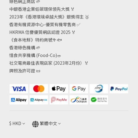
綠色網上商店
🌱
中銀香港企業低碳環保領先大獎
🏅
2023年《香港環境卓越大獎》銀獎得主
🥈
香港有機資源中心-優質有機零售商
✅
HKRMA 信譽優質網店認證 2025
🏅
《食本地鮮》特約商號
🥦🐟
香港綠色機構
🌱
惜食共享機構 (Food-Co)
🥗
社交電商最佳表現店家 (2023年2月份）🏅
牌照及許可證
📜
$
HKD
繁體中文