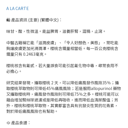
A LA CARTE
🛍 產品資訊 (主要) (繁體中文)：
味甘、酸，性微溫。能益脾胃，滋養肝腎，澀精，止瀉。
中醫古籍稱它能「滋潤皮膚」、「令人好顏色，美態」，常吃能
夠讓皮膚更加光滑潤澤。櫻桃含鐵量相當低。每一百公克櫻桃含
鐵量只有 0.2463毫克。
櫻桃核含有氰甙，若大量誤食可能引起氰化物中毒，尋常食用不
必擔心。
研究結果發現，攝取櫻桃 2 天，可以降低痛風發作風險35％；攝
取櫻桃萃取物則可降低45％痛風風險；若是服用allopurinol 藥物
又攝取櫻桃時，痛風發作風險則可降低75％之多。櫻桃可能可以
藉由增加腎絲球過濾或是降低再吸收，進而降低血清尿酸值；另
外，櫻桃和櫻桃萃取物，其實都富含具有抗發炎性質的花青素，
對於降低痛風風險也有幫助。
🥘 產品食譜：