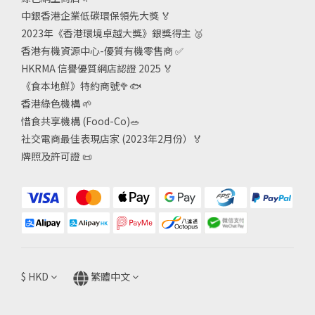
中銀香港企業低碳環保領先大獎
🏅
2023年《香港環境卓越大獎》銀獎得主
🥈
香港有機資源中心-優質有機零售商
✅
HKRMA 信譽優質網店認證 2025
🏅
《食本地鮮》特約商號
🥦🐟
香港綠色機構
🌱
惜食共享機構 (Food-Co)
🥗
社交電商最佳表現店家 (2023年2月份）🏅
牌照及許可證
📜
$
HKD
繁體中文