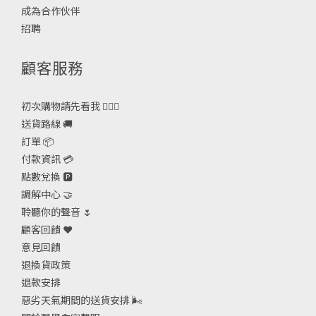
成為合作伙伴
招聘
顧客服務
初次購物請先看我 🙋🏻‍♀️
送貨路線 🚚
訂單 📦
付款資訊 💳
點數兌換 🅿️
調解中心 🤝
聆聽你的聲音 🌷
顧客回饋 ❤️
意見回饋
退換貨政策
退款安排
惡劣天氣期間的送貨安排
🌬