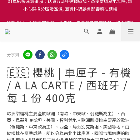
小心選擇分區及區域, 因資料錯誤會影響前往結帳
訂單結帳注意事項：送貨方法中選擇區域 - 然後當填寫地址時, 請
小心選擇分區及區域, 因資料錯誤會影響前往結帳
隆重推出本地培育田香雞、金棠雞、粵皇鷄及平原雞等，想食靚雞
就要嚟《餸您健康》
訂單結帳注意事項：送貨方法中選擇區域 - 然後當填寫地址時, 請
小心選擇分區及區域, 因資料錯誤會影響前往結帳
分享到
🇪🇸 櫻桃 | 車厘子 - 有機
/ A LA CARTE / 西班牙 /
每 1 份 400克
歐洲甜櫻桃主要產於歐洲（南歐、中東歐、俄羅斯為主）、西
亞、烏茲別克斯坦、美國、智利等地。歐洲酸櫻桃主要產於歐洲
（俄羅斯、中東歐為主）、西亞、烏茲別克斯坦、美國等地。由
於櫻桃在夏季成熟，所以分為南北半球產區，國際市場供應的歐
洲甜櫻桃，5月至9月主要由北半球的美國及土耳其出口，12月至