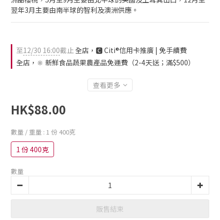
翌年3月主要由南半球的智利及澳洲供應。
至
12/30 16:00
截止
全店，🅲 Citi®信用卡推廣 | 免手續費
全店，🔆 新鮮食品蔬果農產品免運費（2-4天送；滿$500）
查看更多
HK$88.00
數量 / 重量
: 1 份 400克
1 份 400克
數量
販售結束