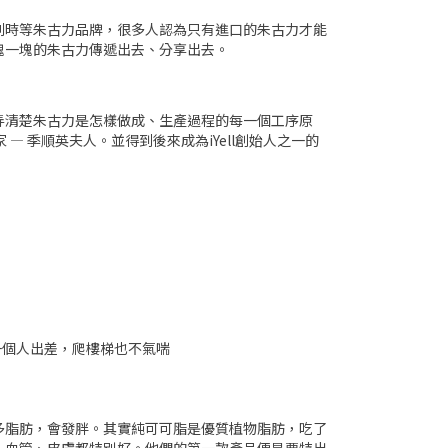
利時等朱古力品牌，很多人認為只有進口的朱古力才能
塊一塊的朱古力傳遞出去、分享出去。
弄清楚朱古力是怎樣做成、生產過程的每一個工序原
 季順英夫人。並得到後來成為iYell創始人之一的
一個人出差，爬樓梯也不氣喘
多脂肪，會發胖。其實純可可脂是優質植物脂肪，吃了