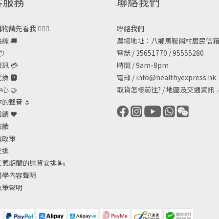
客服務
聯絡我們
請先看我 🙋🏻‍♀️
聯絡我們
線 🚚
農場地址：八鄉馬鞍崗村居民信箱

電話 / 35651770 / 95555280
訊 💳
時間 / 9am-8pm
 🅿️
電郵 /
info@healthyexpress.hk
心 🤝
取貨怎樣前往?
/
地圖及交通資訊

的聲音 🌷
饋 ❤️
回饋
貨政策
安排
天氣期間的送貨安排
🌬
醫學內容聲明
政策聲明