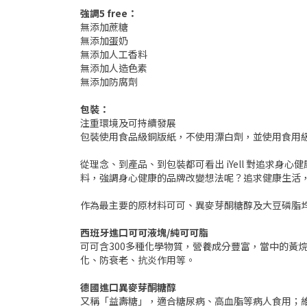
強調5 free：
無添加蔗糖
無添加蛋奶
無添加人工香料
無添加人造色素
無添加防腐劑
包裝：
注重環境及可持續發展
包裝使用食品級銅版紙，不使用漂白劑，並使用食用
從理念、到產品、到包裝都可看出 iYell 對追求身
料，強調身心健康的品牌改變想法呢？追求健康生活
作為最主要的原材料可可、異麥芽酮糖醇及大豆磷脂
西班牙進口可可液塊/純可可脂
可可含300多種化學物質，營養成分豐富，當中的黃
化、防衰老、抗炎作用等。
德國進口異麥芽酮糖醇
又稱「益壽糖」，適合糖尿病、高血脂等病人食用；