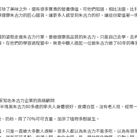
可除了美味之外，還有很多寶貴的營養價值，可他們知道，相比法國，比
導健康朱古力的匠心國貨。讓更多人感受到朱古力的好，讓這份愛值著一
懼的姿態走進朱古力行業。要做健康高品質的朱古力，只能自己去學，去
在他們的學習過程當中，無意中聽人提起一位做朱古力做了60年的專家 —
）
家知名朱古力企業的高級顧問
吃半塊黑朱古力80多歲的季夫人身體很好，皮膚白晳，沒有老人斑，經常
蔗糖、奶粉，用了70%可可含量，加添了植物多酚誕生。
益，只是一直被大多數人誤解。很多人都以為朱古力不能多吃，以為有很