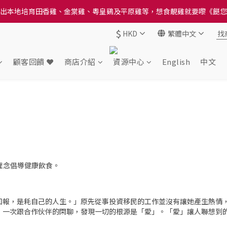
送貨方法中選擇區域 - 然後當填寫地址時, 請小心選擇分區及區域, 因資
送貨方法中選擇區域 - 然後當填寫地址時, 請小心選擇分區及區域, 因資
$
HKD
繁體中文
顧客回饋 ❤️
商店介紹
資源中心
English
中文
」理念倡導健康飲食。
回報，是耗自己的人生。」原先從事投資移民的工作並沒有讓她產生熱情
，一次跟合作伙伴的閑聊，發現一切的根源是「愛」。「愛」讓人聯想到