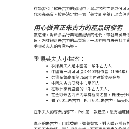
在學習和了解朱古力的過程中，發現它的主要成份可
代表高品質。於是決定做一個「美食即良藥」理念倡
用心做真正朱古力的產品研發者
就這樣，對於食品行業毫無經驗的他們，帶著無畏無
理、怎樣辨別朱古力的品質等，一切弄明白再去找工廠。
季順英夫人的專業指導。
季順英夫人小檔案：
季順英夫人是中國第一輩朱古力人
中國第一塊可可脂DB403製作者（1964年
榮獲布魯塞爾第26屆世界優質食品金獎
中國朱古力研發中心掌門人
在歐洲享有盛譽的「朱古力夫人」
在全球朱古力界內享有極高名譽，擔任著多
做了60年朱古力，吃了60年朱古力，每天
在季夫人的専業指導下，iYell第一款產品，沒有加
真正的朱古力，口感香醇、營養豐富，對人體非常有