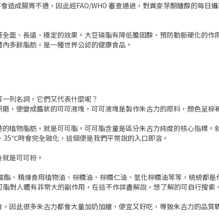
會造成腸胃不適，因此經FAO/WHO 審查通過，對異麥芽酮糖醇的每日
著全面、長遠、穩定的效果。大豆磷脂有降低膽固醇、預防動脈硬化的作
體內多餘脂肪。是一種世界公認的健康食品。
等一列名詞，它們又代表什麼呢？
研磨，便變成醬狀的可可液塊，可可液塊是製作朱古力的原料，顏色呈棕
特的植物脂肪，就是可可脂。可可脂含量是區分朱古力純度的核心指標。
，35℃時會完全融化，這個便是我們平常說的入口即溶。
後就是可可粉。
酸酯、精煉食用植物油、棕櫚油、棕櫚仁油、氫化棕櫚油等等，統統都是
可可脂對人體有非常大的副作用，在這不作詳盡解說，想了解的可自行搜索
食，因此很多朱古力都會大量加奶加糖，便宜又好吃，導致朱古力的品質