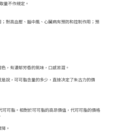
攝取量不作規定。
用；對高血壓、腦中風、心臟病有預防和控制作用；預
褐色，有濃郁芳香的氣味，口感苦澀。
就是說，可可脂含量的多少，直接决定了朱古力的價
代可可脂。相對於可可脂的高昂價值，代可可脂的價格
。
驟降。