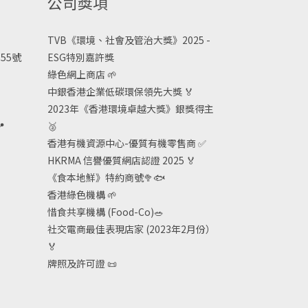
公司獎項
TVB《
環境、社會及管治大獎》2025 -
55號
ESG
特別嘉許獎
綠色網上商店
🌱
中銀香港企業低碳環保領先大獎
🏅
2023年《香港環境卓越大獎》銀獎得主

🥈
香港有機資源中心-優質有機零售商
✅
HKRMA 信譽優質網店認證 2025
🏅
《食本地鮮》特約商號
🥦🐟
香港綠色機構
🌱
惜食共享機構 (Food-Co)
🥗
社交電商最佳表現店家 (2023年2月份）
🏅
牌照及許可證
📜