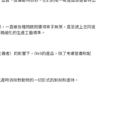
、血管、皮膚都特別好。他們的第一款產品便是要特出
的時候，一直被各種問題困擾得束手無策，直至遇上志同道
ll精細化的生產工藝標準。
主義者）的影響下，iYell的產品，除了考慮營養和配
在生產時消除對動物的一切形式的剝削和虐待。