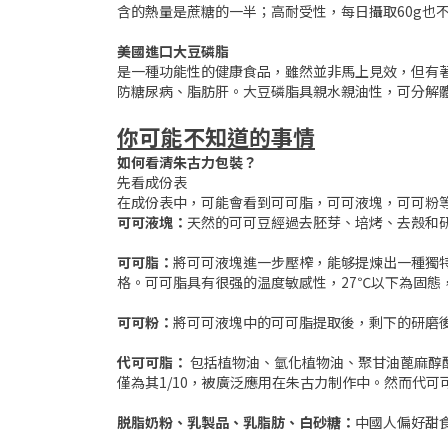
含的熱量是蔗糖的一半；高耐受性，每日攝取60g也不
美國進口大豆磷脂
是一種功能性的健康食品，雖然並非馬上見效，但有
防糖尿病、脂肪肝。大豆磷脂具親水親油性，可分解
你可能不知道的事情
如何看清朱古力包裝？
先看成份表
在成份表中，可能會看到可可脂，可可液塊，可可粉
可可液塊：
天然的可可豆經過去胚芽、培烤、去殼和
可可脂：
將可可液塊進一步壓榨，能够提煉出一種獨
格。可可脂具有很强的温度敏感性，27℃以下為固態
可可粉：
將可可液塊中的可可脂提取後，剩下的研磨
代可可脂：
包括植物油、氫化植物油、聚甘油蓖麻醇
僅為其1/10，被廣泛應用在朱古力制作中。然而代
脱脂奶粉、乳製品、乳脂肪、白砂糖：
中國人偏好甜