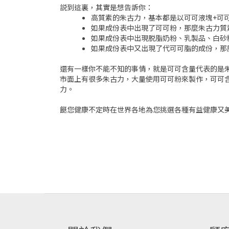
説到這裏，其實是想告訴你：
高質素的朱古力，基本都是以可可液塊+可
如果成份表中出現了可可粉，那麼朱古力質
如果成份表中出現脱脂奶粉、乳製品、白砂
如果成份表中又出現了代可可脂的成份，那
還有一樣你不能不知的事情，就是可可含量代表的是
市面上有很多朱古力，大量使用可可粉來製作，可可
力。
餸您健康不定時在世界各地為您挑選各種有益健康又