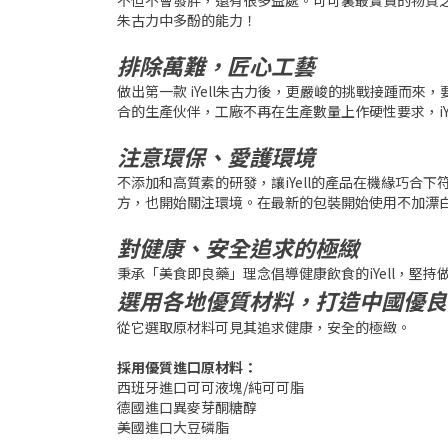
不但不會發胖，還有很多益處。可可裏最寶貴的物質
朱古力中多酚的能力！
排除萬難，匠心工藝
做出第一款 iYell朱古力後，更嚴峻的挑戰接踵而
合的生產伙伴，工廠不再在生產數量上作硬性要求，iY
注意環保、愛護環境
不添加和高質素的研發，讓iYell的產品在機緣巧合下符
方，也開始關注環境。在最新的包裝開始使用不加漂
對健康、安全追求的極緻
秉承「美食即良藥」理念倡導健康飲食的iYell，
選用各地優質材料，打造中國優良
從它選取原材料可見其追求健康，安全的極緻。
採用優質進口原材料：
西班牙進口可可液塊/純可可脂
德國進口異麥芽酮糖醇
美國進口大豆磷脂