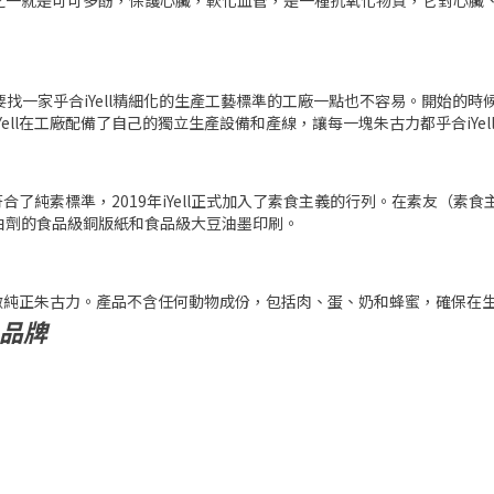
之一就是可可多酚，保護心臟，軟化血管，是一種抗氧化物質，它對心臟
來，要找一家乎合iYell精細化的生產工藝標準的工廠一點也不容易。開始
ell在工廠配備了自己的獨立生產設備和產線，讓每一塊朱古力都乎合iYe
合了純素標準，2019年iYell正式加入了素食主義的行列。在素友（素食
白劑的食品級銅版紙和食品級大豆油墨印刷。
堅持做純正朱古力。產品不含任何動物成份，包括肉、蛋、奶和蜂蜜，確保
品牌