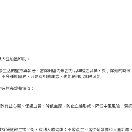
級大豆油墨印刷。
心健康生活的堅持與執著。當你對國內朱古力品牌嗤之以鼻，耍手擰頭的時候，
，不分種族國界，只要有相同理念，也能創作出無限可能。
均有極高營養價值：
烷醇有益心臟、保護血管、降低血壓、防止血栓形成、降低中風風險；黃
維持腸道微生物平衡，有利人體健康；不會產生不溶性葡聚糖和大量乳酸