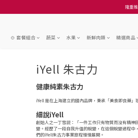
訂單結帳注意事項：
訂單結帳注意事項：
🍲 套餐組合
蔬菜
水果
新鮮肉類
精選商品
iYell 朱古力
健康純素朱古力
iYell 是在上海建立的國內品牌，秉承「美食即良藥
細說iYell
創始人之一丁雪説：「一件工作只有物質而沒有精神
變。經歷了一段自我升值的蛻變，在這個蛻變過程中
們的iYell朱古力事業旅程慢慢展開。