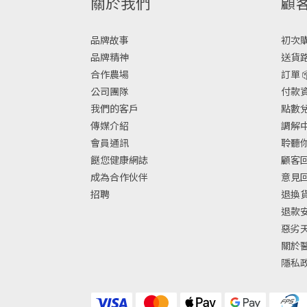
關於我們
顧
品牌故事
初次購物
品牌精神
送貨路
合作農場
訂單 
公司團隊
付款資
我們的客戶
點數兌換
傳媒介紹
調解中
會員通訊
聆聽你
餸您健康網誌
顧客回
成為合作伙伴
意見
招聘
退換
退款
惡劣
關於
隱私