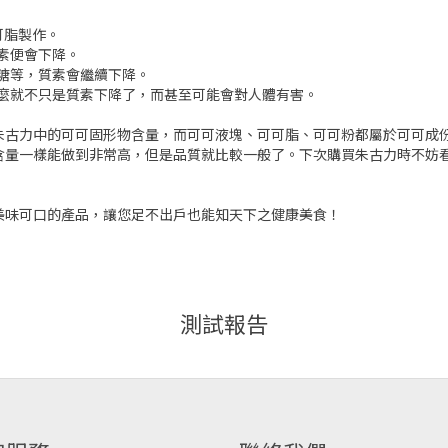
可脂製作。
素便會下降。
糖等，質素會繼續下降。
麼就不只是質素下降了，而甚至可能會對人體有害。
朱古力中的可可固形物含量，而可可液塊、可可脂、可可粉都屬於可可成
含量一樣能做到非常高，但是品質就比較一般了。下次購買朱古力時不妨
美味可口的產品，讓您足不出戶也能知天下之健康美食！
測試報告