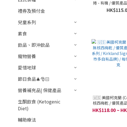
捲 - 有機 / 優質
列 / Tropical Fie
HK$115.
禮券及預付金
312g
兒童系列
素食
飲品、即沖飲品
寵物營養
愛惜地球
節日食品🎄🎅🏻
營養補充品| 保健產品
🇺🇸 美國柯克蘭 (Co
生酮飲食 (Ketogenic
核西梅乾 / 優質產
Diet)
列 / Kirkland Sign
HK$118.00 ~ HK
多自有品牌) / 每件 
輔助療法