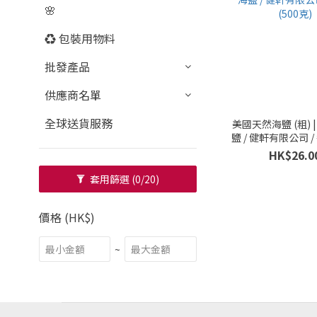
🌸
♻️ 包裝用物料
批發產品
供應商名單
全球送貨服務
美國天然海鹽 (粗) 
鹽 / 健軒有限公司 / 
克)
HK$26.0
套用篩選
(0/20)
價格 (HK$)
~