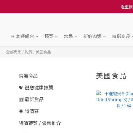
訂單結帳注意事項：
隆重推
訂單結帳注意事項：
🍲 套餐組合
蔬菜
水果
新鮮肉類
精選商品
全部商品
/
乾貨
/
美國食品
美國食品
精選商品
2
💝 餸您健康推薦
🆕 最新貨品
💗 特價區
特價蔬菜 / 優惠推介