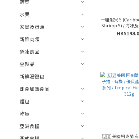
蔬菜
水果
干曬蝦米 S (Caribbe
Shrimp S) / 海味
家禽及蛋類
磅
HK$198.
新鮮肉類
急凍食品
豆製品
新鮮湯餸包
即食加熱食品
麵包
乾貨
亞洲食糧
🇺🇸 美國柯克蘭
西式食糧