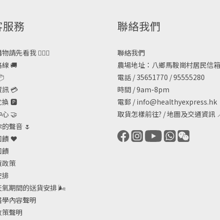
客服務
聯絡我們
請先看我 🙋🏻‍♀️
聯絡我們
線 🚚
農場地址：八鄉馬鞍崗村居民信箱

電話 / 35651770 / 95555280
訊 💳
時間 / 9am-8pm
 🅿️
電郵 /
info@healthyexpress.hk
心 🤝
取貨怎樣前往?
/
地圖及交通資訊

的聲音 🌷
饋 ❤️
回饋
貨政策
安排
天氣期間的送貨安排
🌬
醫學內容聲明
政策聲明