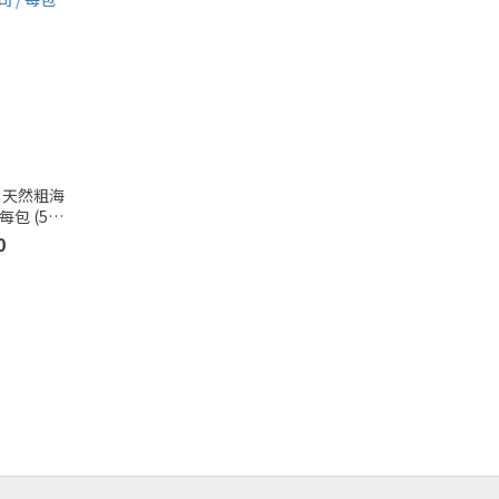
| 天然粗海
每包 (500
0