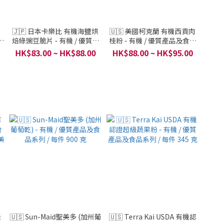
🇯🇵 日本卡樂比 有機海鹽烘
🇺🇸 美國柯克蘭 有機西貢肉
焙綠豌豆脆片 - 有機 / 優質產
桂粉 - 有機 / 優質產品及食品
罐
品及食品系列 / 卡樂比 / 每件
系列 / Kirkland Signature /
HK$83.00 ~ HK$88.00
HK$88.00 ~ HK$95.00
85g
每件 303g
機
🇺🇸 Sun-Maid聖美多 (加州葡
🇺🇸 Terra Kai USDA 有機認