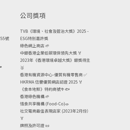
公司獎項
TVB《
環境、社會及管治大獎》2025 -
55號
ESG
特別嘉許獎
綠色網上商店
🌱
中銀香港企業低碳環保領先大獎
🏅
2023年《香港環境卓越大獎》銀獎得主

🥈
香港有機資源中心-優質有機零售商
✅
HKRMA 信譽優質網店認證 2025
🏅
《食本地鮮》特約商號
🥦🐟
香港綠色機構
🌱
惜食共享機構 (Food-Co)
🥗
社交電商最佳表現店家 (2023年2月份）
🏅
牌照及許可證
📜