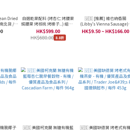
an Dried
自選乾果配料 (烤杏仁 烤腰果
🇺🇸 [推薦] 維也納香腸
及南北貨 / 1
焗腰果 烤核桃 烤榛子...) 組合 /
(Libby's Vienna Sausage) /
3公斤或500克6包
高質素乾貨系列 / 美國 / 1
00
HK$599.00
HK$9.50 ~ HK$166.00
130g (7條)
HK$680.00
8.8折
 有機脆椰子
🇺🇸 美國柯克蘭 無糖有機藍
🇺🇸 美國缺德舅 烤老式有