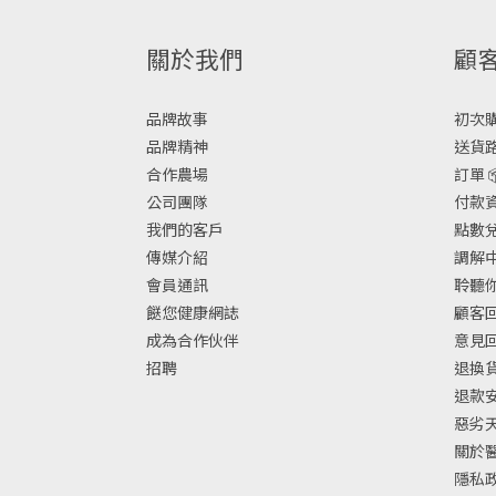
關於我們
顧
品牌故事
初次購物
品牌精神
送貨路
合作農場
訂單 
公司團隊
付款資
我們的客戶
點數兌換
傳媒介紹
調解中
會員通訊
聆聽你
餸您健康網誌
顧客回
成為合作伙伴
意見
招聘
退換
退款
惡劣
關於
隱私