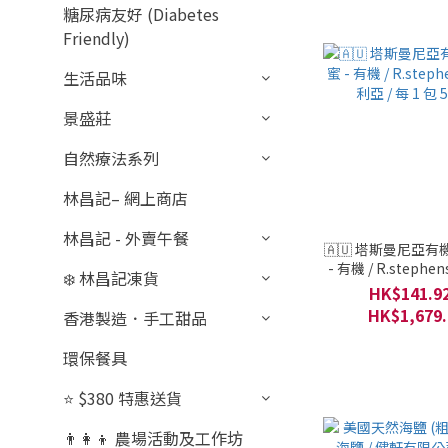
糖尿病友好 (Diabetes
Friendly)
生活品味
景盛莊
自然療法系列
林昌記– 網上商店
林昌記 - 外賣午餐
🇦🇺 塔斯曼尼亞
- 有機 / R.stephe
❄️ 林昌記凍貨
亞 / 每 1 包 5
HK$141.92
HK$1,679.
香港製造．手工甜品
環保餐具
⭐ $380 特惠送貨
👨‍👩‍👦 農場活動及工作坊