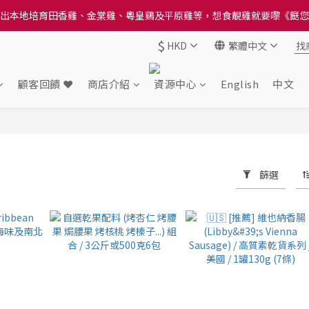
送貨方法中選擇區域 - 然後當填寫地址時, 請小心選擇分區及區域, 因資
出本地培育田香雞、金棠雞、粵皇鷄及平原雞等，想食靚雞就要嚟《餸您
$
HKD
繁體中文
送貨方法中選擇區域 - 然後當填寫地址時, 請小心選擇分區及區域, 因資
顧客回饋 ❤️
商店介紹
資源中心
English
中文
篩選
1 件商品