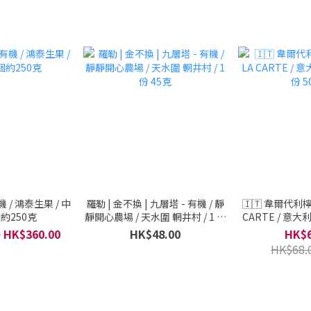
 / 鴻泰生果 / 中
羅勒 | 金不換 | 九層塔 - 有機 / 靜
🇮🇹 韋爾代利檸檬
個約250克
靜開心農場 / 天水圍 輞井村 / 1 份
CARTE / 意大利
45克
50
~ HK$360.00
HK$48.00
HK$6
HK$68.