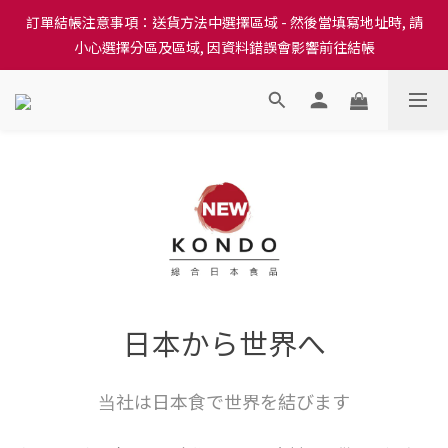
訂單結帳注意事項：送貨方法中選擇區域 - 然後當填寫地址時, 請
訂單結帳注意事項：送貨方法中選擇區域 - 然後當填寫地址時, 請
小心選擇分區及區域, 因資料錯誤會影響前往結帳
小心選擇分區及區域, 因資料錯誤會影響前往結帳
隆重推出本地培育田香雞、金棠雞、粵皇鷄及平原雞等，想食靚雞
就要嚟《餸您健康》
訂單結帳注意事項：送貨方法中選擇區域 - 然後當填寫地址時, 請
小心選擇分區及區域, 因資料錯誤會影響前往結帳
日本から世界へ
当社は日本食で世界を結びます