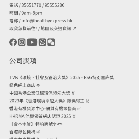
電話 / 35651770 / 95555280
時間 / 9am-8pm
電郵 /
info@healthyexpress.hk
取貨怎樣前往?
/
地圖及交通資訊
📍
公司獎項
TVB《
環境、社會及管治大獎》2025 - ESG
特別嘉許獎
綠色網上商店
🌱
中銀香港企業低碳環保領先大獎
🏅
2023年《香港環境卓越大獎》銀獎得主
🥈
香港有機資源中心-優質有機零售商
✅
HKRMA 信譽優質網店認證 2025
🏅
《食本地鮮》特約商號
🥦🐟
香港綠色機構
🌱