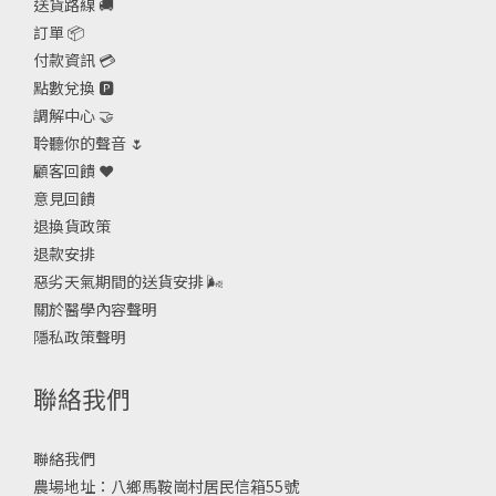
送貨路線 🚚
訂單 📦
付款資訊 💳
點數兌換 🅿️
調解中心 🤝
聆聽你的聲音 🌷
顧客回饋 ❤️
意見回饋
退換貨政策
退款安排
惡劣天氣期間的送貨安排
🌬
關於醫學內容聲明
隱私政策聲明
聯絡我們
聯絡我們
農場地址：八鄉馬鞍崗村居民信箱55號