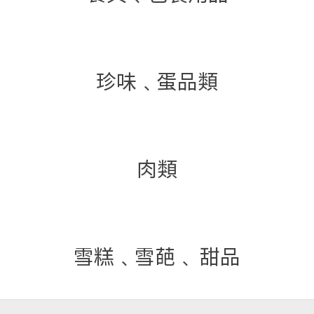
珍味﹑蛋品類
肉類
雪糕﹑雪葩﹑ 甜品