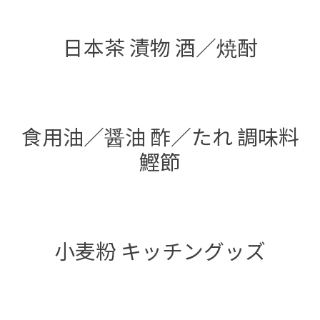
日本茶 漬物 酒／焼酎
食用油／醤油 酢／たれ 調味料
鰹節
小麦粉 キッチングッズ