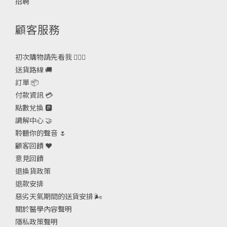
招聘
顧客服務
初次購物請先看我 🙋🏻‍♀️
送貨路線 🚚
訂單 📦
付款資訊 💳
點數兌換 🅿️
調解中心 🤝
聆聽你的聲音 🌷
顧客回饋 ❤️
意見回饋
退換貨政策
退款安排
惡劣天氣期間的送貨安排
🌬
關於醫學內容聲明
隱私政策聲明