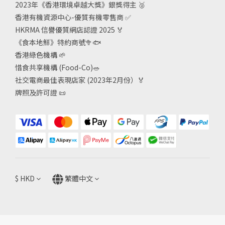
2023年《香港環境卓越大獎》銀獎得主
🥈
香港有機資源中心-優質有機零售商
✅
HKRMA 信譽優質網店認證 2025
🏅
《食本地鮮》特約商號
🥦🐟
香港綠色機構
🌱
惜食共享機構 (Food-Co)
🥗
社交電商最佳表現店家 (2023年2月份）🏅
牌照及許可證
📜
$
HKD
繁體中文