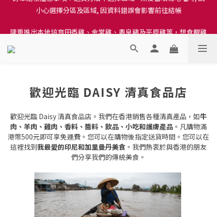
小心選擇分區及區域, 因資料錯誤會影響前往結帳
訂單結帳注意事項：送貨方法中選擇區域 - 然後當填寫地址時, 請
隆重推出本地培育田香雞、金棠雞、粵皇鷄及平原雞等，想食靚雞
小心選擇分區及區域, 因資料錯誤會影響前往結帳
就要嚟《餸您健康》
訂單結帳注意事項：送貨方法中選擇區域 - 然後當填寫地址時, 請
小心選擇分區及區域, 因資料錯誤會影響前往結帳
歡迎光臨 DAISY 清真食品店
歡迎光臨 Daisy 清真食品店。我們在香港銷售各種清真產品，如
牛
肉、羊肉、雞肉、香料、醬料
、飲品、
小吃
和護膚產品
。凡購物滿
港幣500元即可享免運費。您可以在購物後指定送貨時間。您可以在
這裡找到
我最愛的印尼和加里曼丹美食
。我們熱衷於與香港的朋友
們分享我們的傳統美食。