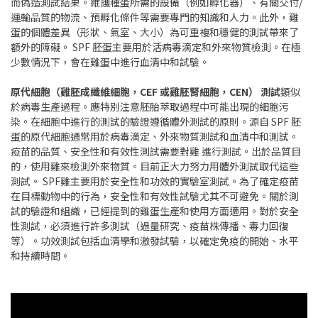
而偽造測試結果。維護種蛋所需的設備（例如孵化器）、有關交付/
運輸品質的物流、預孵化條件等需要專門的知識和人力。此外，雞
蛋的個體差異（形狀、氣室、大小）為可重複和穩健的測試帶來了
額外的障礙。 SPF 胚蛋主要用於活病毒滴定和外來物質檢測。在極
少數情況下，會在雞蛋中進行血清中和試驗。
原代細胞（雞胚成纖維細胞，CEF 或雞胚腎細胞，CEN） 測試
類似
於病毒生產過程。應特別注意胚胎萃取過程中可能出現的細胞污
染。在細胞中進行的測試的驗證遵循體外測試的原則。源自 SPF 胚
蛋的原代細胞通常用於病毒滴定、外來物質測試和血清中和測試。
疫苗的品質、安全性和有效性測試需要對雞 進行測試。出於品質目
的，使用雞來檢測外來物質。目前正大力努力用體外測試取代這些
測試。 SPF雞主要用於安全性和功效的實驗室測試。為了確定疫苗
在目標動物中的行為，安全性和有效性試驗尤其不可避免。關於測
試的驗證和組織，已經提到的雞蛋生產和使用方面適用。對於安全
性測試，必須進行許多測試（過量研究、疫苗株傳播、毒力回復
等）。功效測試包括血清學和激發試驗，以確定免疫的開始、水平
和持續時間。