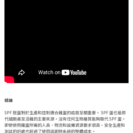
結論
SPF 胚蛋對於生產和控制適合雞蛋的疫苗至關重要。 SPF 蛋也是原
代細胞甚至活雞的主要來源。沒有任何生物基質能夠取代 SPF 蛋。
即使使用雞蛋所需的人員、物流和設備資源要求很高，安全生產和
測試的好處也超過了使用該即時系統的整體成本。