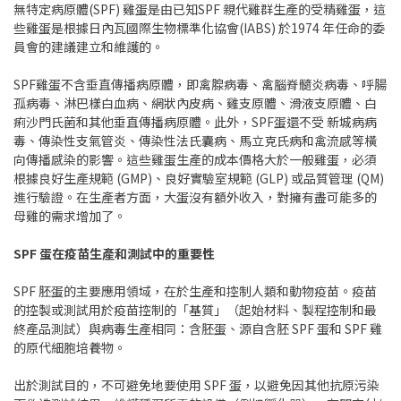
無特定病原體(SPF) 雞蛋是由已知SPF 親代雞群生產的受精雞蛋，這
些雞蛋是根據日內瓦國際生物標準化協會(IABS) 於1974 年任命的委
員會的建議建立和維護的。
SPF雞蛋不含垂直傳播病原體，即禽腺病毒、禽腦脊髓炎病毒、呼腸
孤病毒、淋巴樣白血病、網狀內皮病、雞支原體、滑液支原體、白
痢沙門氏菌和其他垂直傳播病原體。此外，SPF蛋還不受 新城病病
毒、傳染性支氣管炎、傳染性法氏囊病、馬立克氏病和禽流感等橫
向傳播感染的影響。這些雞蛋生產的成本價格大於一般雞蛋，必須
根據良好生產規範 (GMP)、良好實驗室規範 (GLP) 或品質管理 (QM)
進行驗證。在生產者方面，大蛋沒有額外收入，對擁有盡可能多的
母雞的需求增加了。
SPF 蛋在疫苗生產和測試中的重要性
SPF 胚蛋的主要應用領域，在於生產和控制人類和動物疫苗。疫苗
的控製或測試用於疫苗控制的「基質」（起始材料、製程控制和最
終產品測試）與病毒生產相同：含胚蛋、源自含胚 SPF 蛋和 SPF 雞
的原代細胞培養物。
出於測試目的，不可避免地要使用 SPF 蛋，以避免因其他抗原污染