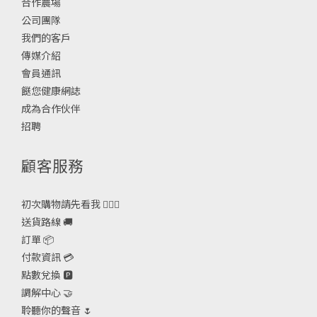
合作農場
公司團隊
我們的客戶
傳媒介紹
會員通訊
餸您健康網誌
成為合作伙伴
招聘
顧客服務
初次購物請先看我 🙋🏻‍♀️
送貨路線 🚚
訂單 📦
付款資訊 💳
點數兌換 🅿️
調解中心 🤝
聆聽你的聲音 🌷