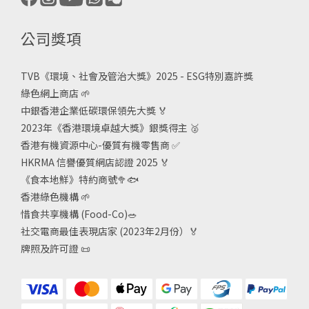
公司獎項
TVB《
環境、社會及管治大獎》2025 - ESG
特別嘉許獎
綠色網上商店
🌱
中銀香港企業低碳環保領先大獎
🏅
2023年《香港環境卓越大獎》銀獎得主
🥈
香港有機資源中心-優質有機零售商
✅
HKRMA 信譽優質網店認證 2025
🏅
《食本地鮮》特約商號
🥦🐟
香港綠色機構
🌱
惜食共享機構 (Food-Co)
🥗
社交電商最佳表現店家 (2023年2月份）🏅
牌照及許可證
📜