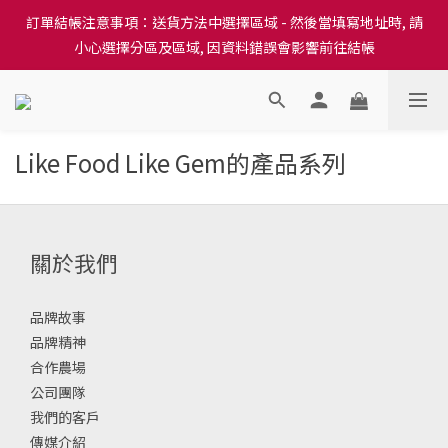
訂單結帳注意事項：送貨方法中選擇區域 - 然後當填寫地址時, 請
訂單結帳注意事項：送貨方法中選擇區域 - 然後當填寫地址時, 請
小心選擇分區及區域, 因資料錯誤會影響前往結帳
小心選擇分區及區域, 因資料錯誤會影響前往結帳
隆重推出本地培育田香雞、金棠雞、粵皇鷄及平原雞等，想食靚雞
就要嚟《餸您健康》
Like Food Like Gem的產品系列
訂單結帳注意事項：送貨方法中選擇區域 - 然後當填寫地址時, 請
小心選擇分區及區域, 因資料錯誤會影響前往結帳
關於我們
品牌故事
品牌精神
合作農場
公司團隊
我們的客戶
傳媒介紹