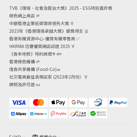
TVB《
環境、社會及管治大獎》2025 - ESG
特別嘉許獎
綠色網上商店
🌱
中銀香港企業低碳環保領先大獎
🏅
2023年《香港環境卓越大獎》銀獎得主
🥈
香港有機資源中心-優質有機零售商
✅
HKRMA 信譽優質網店認證 2025
🏅
《食本地鮮》特約商號
🥦🐟
香港綠色機構
🌱
惜食共享機構 (Food-Co)
🥗
社交電商最佳表現店家 (2023年2月份）🏅
牌照及許可證
📜
$
HKD
繁體中文