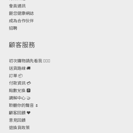
會員通訊
餸您健康網誌
成為合作伙伴
招聘
顧客服務
初次購物請先看我 🙋🏻‍♀️
送貨路線 🚚
訂單 📦
付款資訊 💳
點數兌換 🅿️
調解中心 🤝
聆聽你的聲音 🌷
顧客回饋 ❤️
意見回饋
退換貨政策