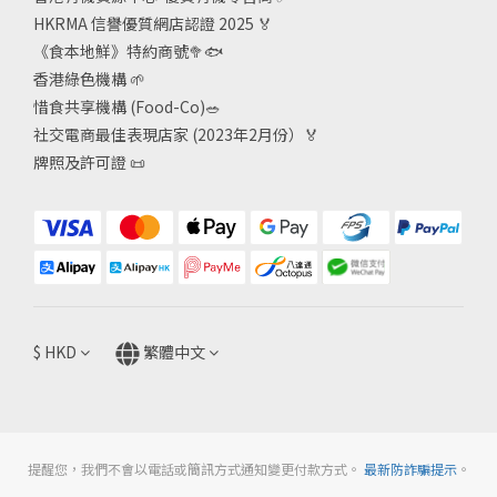
HKRMA 信譽優質網店認證 2025
🏅
《食本地鮮》特約商號
🥦🐟
香港綠色機構
🌱
惜食共享機構 (Food-Co)
🥗
社交電商最佳表現店家 (2023年2月份）🏅
牌照及許可證
📜
$
HKD
繁體中文
提醒您，我們不會以電話或簡訊方式通知變更付款方式。
最新防詐騙提示
。