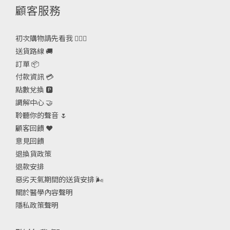
顧客服務
初次購物請先看我 🙋🏻‍♀️
送貨路線 🚚
訂單 📦
付款資訊 💳
點數兌換 🅿️
調解中心 🤝
聆聽你的聲音 🌷
顧客回饋 ❤️
意見回饋
退換貨政策
退款安排
惡劣天氣期間的送貨安排
🌬
關於醫學內容聲明
隱私政策聲明