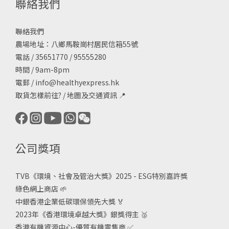
聯絡我們
聯絡我們
農場地址：八鄉馬鞍崗村居民信箱55號
電話 / 35651770 / 95555280
時間 / 9am-8pm
電郵 /
info@healthyexpress.hk
取貨怎樣前往?
/
地圖及交通資訊
📍
公司獎項
TVB《
環境、社會及管治大獎》2025 - ESG
特別嘉許獎
綠色網上商店
🌱
中銀香港企業低碳環保領先大獎
🏅
2023年《香港環境卓越大獎》銀獎得主
🥈
香港有機資源中心-優質有機零售商
✅