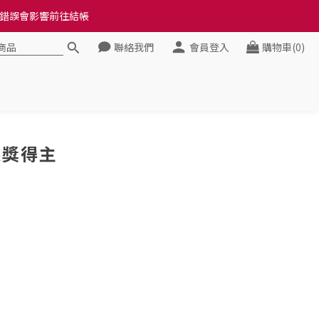
料錯誤會影響前往結帳
料錯誤會影響前往結帳
聯絡我們
會員登入
購物車(0)
健康》
料錯誤會影響前往結帳
銀獎得主