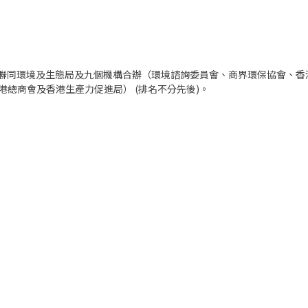
) 聯同環境及生態局及九個機構合辦（環境諮詢委員會、商界環保協會、
總商會及香港生產力促進局） (排名不分先後)。