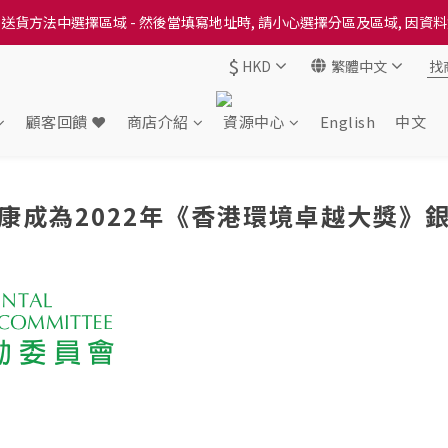
送貨方法中選擇區域 - 然後當填寫地址時, 請小心選擇分區及區域, 因資
送貨方法中選擇區域 - 然後當填寫地址時, 請小心選擇分區及區域, 因資
$
HKD
繁體中文
出本地培育田香雞、金棠雞、粵皇鷄及平原雞等，想食靚雞就要嚟《餸您
送貨方法中選擇區域 - 然後當填寫地址時, 請小心選擇分區及區域, 因資
顧客回饋 ❤️
商店介紹
資源中心
English
中文
康成為2022年《香港環境卓越大獎》