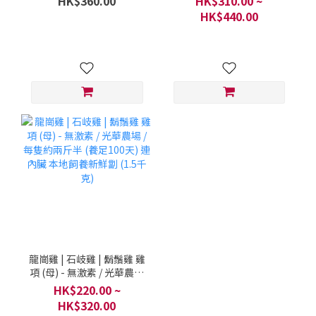
HK$360.00
HK$310.00 ~
斤半至三斤 (足100天) 連內
斤-兩斤半 連內臟 本地飼養
HK$440.00
臟 ( 1.5千克-1.8千克)
新鮮劏 (1.5千克)
龍崗雞 | 石岐雞 | 鬍鬚雞 雞
項 (母) - 無激素 / 光華農場
/ 每隻約兩斤半 (養足100
HK$220.00 ~
天) 連內臟 本地飼養新鮮劏
HK$320.00
(1.5千克)