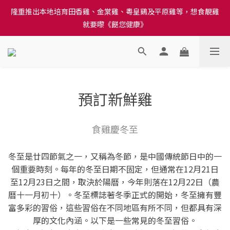
隆重推出本地培育田香雞、金棠雞、粵皇鷄及平原雞等，想食靚雞
訂單結帳注意事項：送貨方法中選擇區域 - 然後當填寫地址時, 請
就要嚟《餸您健康》
小心選擇分區及區域, 因資料錯誤會影響前往結帳
訂單結帳注意事項：送貨方法中選擇區域 - 然後當填寫地址時, 請
小心選擇分區及區域, 因資料錯誤會影響前往結帳
預訂新鮮雞
食雞慶冬至
冬至是廿四節氣之一，又稱為冬節，是中國傳統節日中的一
個重要時刻。每年的冬至日期不固定，但通常在12月21日
至12月23日之間，取決於陽曆，今年則落在12月22日（農
曆十一月初十）。冬至標誌著冬季正式的開始，冬至擁有豐
富多彩的習俗，這些習俗在不同地區有所不同，但都具有深
厚的文化內涵。以下是一些常見的冬至習俗。