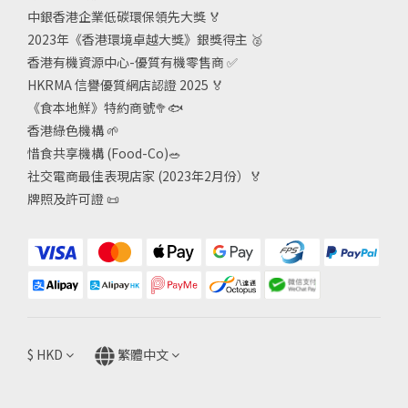
中銀香港企業低碳環保領先大獎
🏅
2023年《香港環境卓越大獎》銀獎得主
🥈
香港有機資源中心-優質有機零售商
✅
HKRMA 信譽優質網店認證 2025
🏅
《食本地鮮》特約商號
🥦🐟
香港綠色機構
🌱
惜食共享機構 (Food-Co)
🥗
社交電商最佳表現店家 (2023年2月份）🏅
牌照及許可證
📜
$
HKD
繁體中文