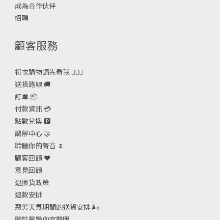
成為合作伙伴
招聘
顧客服務
初次購物請先看我 🙋🏻‍♀️
送貨路線 🚚
訂單 📦
付款資訊 💳
點數兌換 🅿️
調解中心 🤝
聆聽你的聲音 🌷
顧客回饋 ❤️
意見回饋
退換貨政策
退款安排
惡劣天氣期間的送貨安排
🌬
關於醫學內容聲明