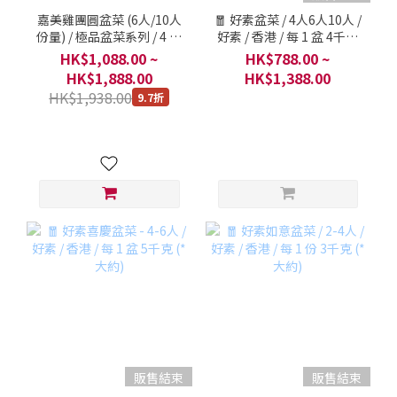
嘉美雞團圓盆菜 (6人/10人
🧧 好素盆菜 / 4人6人10人 /
份量) / 極品盆菜系列 / 4 公
好素 / 香港 / 每 1 盆 4千克
斤 連嘉美濃雞湯 (1包) 及
(*大約)
HK$1,088.00 ~
HK$788.00 ~
嘉美少爺雞 (半隻)
HK$1,888.00
HK$1,388.00
HK$1,938.00
9.7折
販售結束
販售結束