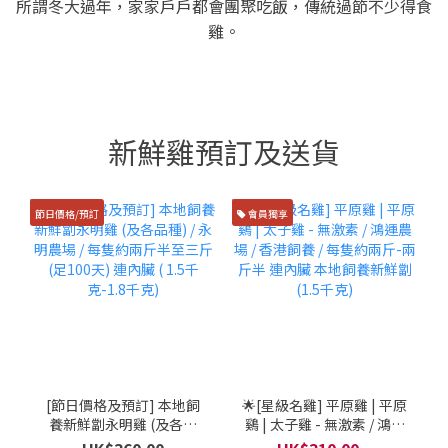
所謂冬大過年，家家戶戶都會團聚吃飯，傳統過節不少得食
雞。
新鮮雞預訂及送貨
節日價格/預訂
會員獨享
[節日價格及預訂] 本地飼
🌟[星級名雞] 平原雞 | 平原
養新鮮劏永明雞 (及各品
鷄 | 太子雞 - 無激素 / 鴻運
種) / 永明農場 / 每隻約兩
農場 / 香港飼養 / 每隻約兩