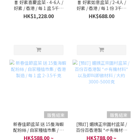
🧧 好素喜慶盆菜 - 4-6人 /
🧧 好素如意盆菜 / 2-4人 /
好素 / 香港 / 每 1 盆 5千克
好素 / 香港 / 每 1 份 3千克
(*大約)
(*大約)
HK$1,228.00
HK$688.00
販售結束
販售結束
新春佳節盆菜 送 15隻海蝦
[預訂] 媚姨正宗圍村盆菜 /
配粉絲 / 自家種植市集 / 香
百份百香港製 *🌱有機材料
港製造 / 每 1 盆 2-3.5千克
* 以及即叫即做材料 / 大約
HK$588.00 ~
HK$788.00 ~