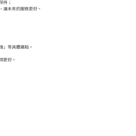
保持；
，讓未來的服務更好。
慢」等具體痛點。
得更好。