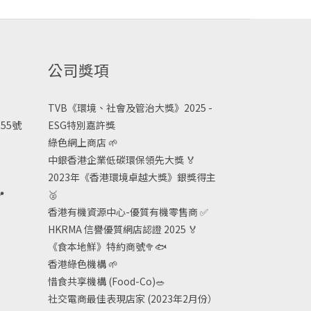
公司獎項
TVB《
環境、社會及管治大獎》2025 -
55號
ESG
特別嘉許獎
綠色網上商店
🌱
中銀香港企業低碳環保領先大獎
🏅
2023年《香港環境卓越大獎》銀獎得主

🥈
香港有機資源中心-優質有機零售商
✅
HKRMA 信譽優質網店認證 2025
🏅
《食本地鮮》特約商號
🥦🐟
香港綠色機構
🌱
惜食共享機構 (Food-Co)
🥗
社交電商最佳表現店家 (2023年2月份）