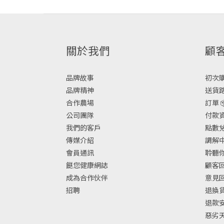
關於我們
顧
品牌故事
初次購物
品牌精神
送貨路
合作農場
訂單 
公司團隊
付款資
我們的客戶
點數兌換
傳媒介紹
調解中
會員通訊
聆聽你
餸您健康網誌
顧客回
成為合作伙伴
意見
招聘
退換
退款
惡劣