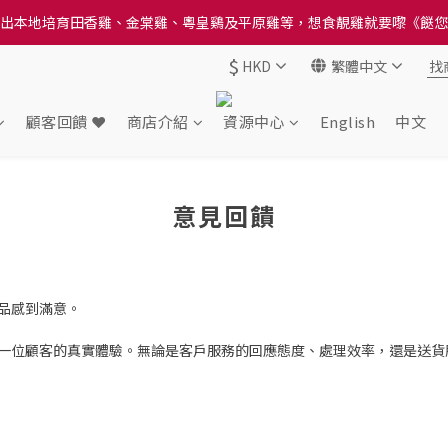
送貨方法中選擇區域 - 然後當填寫地址時, 請小心選擇分區及區域, 因資
出本地培育田香雞、金棠雞、粵皇鷄及平原雞等，想食靚雞就要嚟《餸您
$
HKD
繁體中文
送貨方法中選擇區域 - 然後當填寫地址時, 請小心選擇分區及區域, 因資
顧客回饋 ❤️
商店介紹
資源中心
English
中文
意見回饋
品感到滿意。
一位顧客的真實體驗。無論是客戶服務的回應態度、處理效率，還是送貨