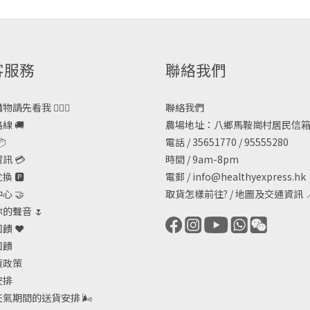
客服務
聯絡我們
請先看我 🙋🏻‍♀️
聯絡我們
線 🚚
農場地址：八鄉馬鞍崗村居民信箱

電話 / 35651770 / 95555280
訊 💳
時間 / 9am-8pm
 🅿️
電郵 /
info@healthyexpress.hk
心 🤝
取貨怎樣前往?
/
地圖及交通資訊

的聲音 🌷
饋 ❤️
回饋
貨政策
安排
天氣期間的送貨安排
🌬