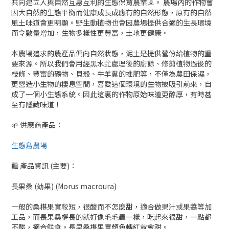
共同建立人與自然互惠互利的生態保育農業區。 農場內的作物會
因大自然的生態平衡而健康成長成應有的自然形態，原有的自然
風土味道會更明顯。野生動植物也會因農場提供合適的生長環境
而令數量增加，生物多樣性更豐富，土地更健康。
本農場追求的農產品偏向自然狀態，泥土是提供營份給植物的重
要來源。所以我們會用經黑水虻處理後的廚餘、修剪植物過後的
枝條、豐富的礦物、貝殼、牛羊糞的推肥等，不僅為農田保濕，
更營造小生物的棲息空間，喜愛這個環境的生物被吸引前來，自
成了一個小生態系統。因此這裏的作物原始味道更醇厚，有時甚
至有隱藏味道！
🌱 供應商產品：
生態島農場
🛍 產品資訊 (主要)：
長果桑 (幼果) (Morus macroura)
一般的桑椹果實較短，很酸而不怎麼甜，適合做果汁或果醬等加
工品，而長果桑椹長的就好像毛毛蟲一樣，吃起來很甜，一點都
不酸，適合鮮食。長果桑椹果實顏色轉紅就會甜。