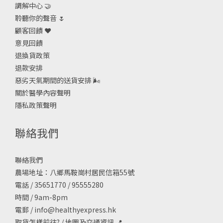
調解中心 🤝
聆聽你的聲音 🌷
顧客回饋 ❤️
意見回饋
退換貨政策
退款安排
惡劣天氣期間的送貨安排
🌬
關於醫學內容聲明
隱私政策聲明
聯絡我們
聯絡我們
農場地址：八鄉馬鞍崗村居民信箱55號
電話 / 35651770 / 95555280
時間 / 9am-8pm
電郵 /
info@healthyexpress.hk
取貨怎樣前往?
/
地圖及交通資訊
📍