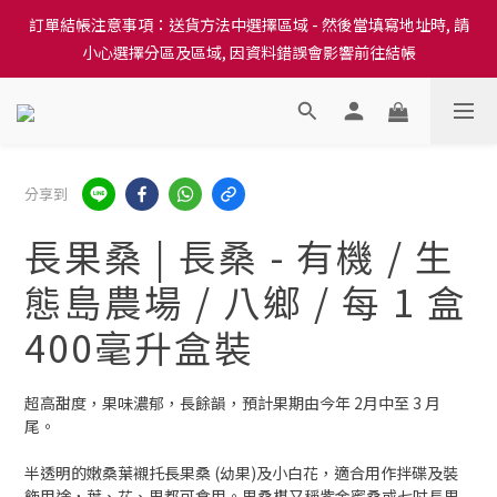
訂單結帳注意事項：送貨方法中選擇區域 - 然後當填寫地址時, 請
訂單結帳注意事項：送貨方法中選擇區域 - 然後當填寫地址時, 請
小心選擇分區及區域, 因資料錯誤會影響前往結帳
小心選擇分區及區域, 因資料錯誤會影響前往結帳
隆重推出本地培育田香雞、金棠雞、粵皇鷄及平原雞等，想食靚雞
就要嚟《餸您健康》
訂單結帳注意事項：送貨方法中選擇區域 - 然後當填寫地址時, 請
分享到
小心選擇分區及區域, 因資料錯誤會影響前往結帳
長果桑 | 長桑 - 有機 / 生
態島農場 / 八鄉 / 每 1 盒
400毫升盒裝
超高甜度，果味濃郁，長餘韻，預計果期由今年 2月中至 3 月
尾。 
半透明的嫩桑葉襯托長果桑 (幼果)及小白花，適合用作拌碟及裝
飾用途，葉、花、果都可食用。果桑椹又稱紫金蜜桑或七吋長果