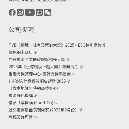
公司獎項
TVB《
環境、社會及管治大獎》2025 - ESG
特別嘉許獎
綠色網上商店
🌱
中銀香港企業低碳環保領先大獎
🏅
2023年《香港環境卓越大獎》銀獎得主
🥈
香港有機資源中心-優質有機零售商
✅
HKRMA 信譽優質網店認證 2025
🏅
《食本地鮮》特約商號
🥦🐟
香港綠色機構
🌱
惜食共享機構 (Food-Co)
🥗
社交電商最佳表現店家 (2023年2月份）🏅
牌照及許可證
📜