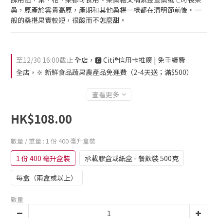
桑，原產於雲貴高原，產期和其他桑椹一樣都在清明節前後。一
般的桑椹果實較短，很酸而不怎麼甜。
至
12/30 16:00
截止
全店，🅲 Citi®信用卡推廣 | 免手續費
全店，🔆 新鮮食品蔬果農產品免運費（2-4天送；滿$500）
查看更多
HK$108.00
數量 / 重量
: 1 份 400 毫升盒裝
1 份 400 毫升盒裝
承載膠盒或紙盒 - 餐飲裝 500克
每盒（兩盒或以上）
數量