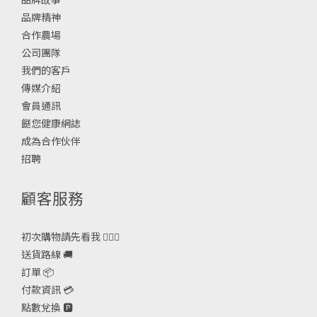
品牌精神
合作農場
公司團隊
我們的客戶
傳媒介紹
會員通訊
餸您健康網誌
成為合作伙伴
招聘
顧客服務
初次購物請先看我 🙋🏻‍♀️
送貨路線 🚚
訂單 📦
付款資訊 💳
點數兌換 🅿️