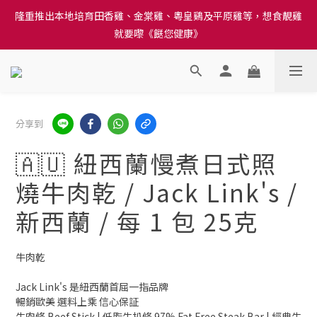
訂單結帳注意事項：送貨方法中選擇區域 - 然後當填寫地址時, 請
隆重推出本地培育田香雞、金棠雞、粵皇鷄及平原雞等，想食靚雞
小心選擇分區及區域, 因資料錯誤會影響前往結帳
就要嚟《餸您健康》
訂單結帳注意事項：送貨方法中選擇區域 - 然後當填寫地址時, 請
小心選擇分區及區域, 因資料錯誤會影響前往結帳
分享到
🇦🇺 紐西蘭慢煮日式照
燒牛肉乾 / Jack Link's /
新西蘭 / 每 1 包 25克
牛肉乾
Jack Link's 是紐西蘭首屈一指品牌
暢銷歐美 選料上乘 信心保証
牛肉條 Beef Stick | 低脂牛扒條 97% Fat Free Steak Bar | 經典牛