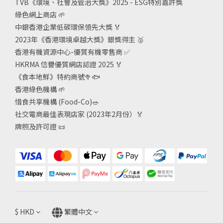
TVB《
環境、社會及管治大獎》2025 - ESG
特別嘉許獎
綠色網上商店
🌱
中銀香港企業低碳環保領先大獎
🏅
2023年《香港環境卓越大獎》銀獎得主
🥈
香港有機資源中心-優質有機零售商
✅
HKRMA 信譽優質網店認證 2025
🏅
《食本地鮮》特約商號
🥦🐟
香港綠色機構
🌱
惜食共享機構 (Food-Co)
🥗
社交電商最佳表現店家 (2023年2月份）🏅
牌照及許可證
📜
$
HKD
繁體中文