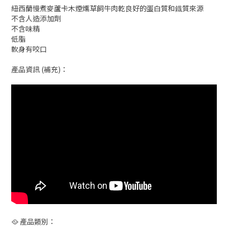
紐西蘭慢煮麥蘆卡木煙燻草飼牛肉乾良好的蛋白質和鐡質來源
不含人造添加劑
不含味精
低脂
軟身有咬口
產品資訊 (補充)：
🥘 產品類別：