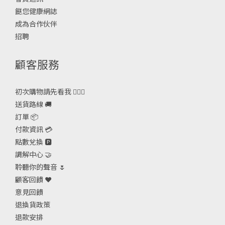
餸您健康網誌
成為合作伙伴
招聘
顧客服務
初次購物請先看我 🙋🏻‍♀️
送貨路線 🚚
訂單 📦
付款資訊 💳
點數兌換 🅿️
調解中心 🤝
聆聽你的聲音 🌷
顧客回饋 ❤️
意見回饋
退換貨政策
退款安排