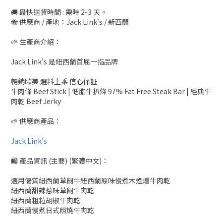
🚚 最快送貨時間 : 需時 2-3 天。
🐝 供應商 / 產地：Jack Link's / 新西蘭
🌱 生產商介紹：
Jack Link's 是紐西蘭首屈一指品牌
暢銷歐美 選料上乘 信心保証
牛肉條 Beef Stick | 低脂牛扒條 97% Fat Free Steak Bar | 經典牛
肉乾 Beef Jerky
🌱 供應商產品：
Jack Link's
🛍 產品資訊 (主要) (繁體中文)：
選用優質紐西蘭草飼牛紐西蘭原味慢煮木煙燻牛肉乾
紐西蘭甜辣惹味草飼牛肉乾
紐西蘭粗粒胡椒牛肉乾
紐西蘭慢煮日式照燒牛肉乾