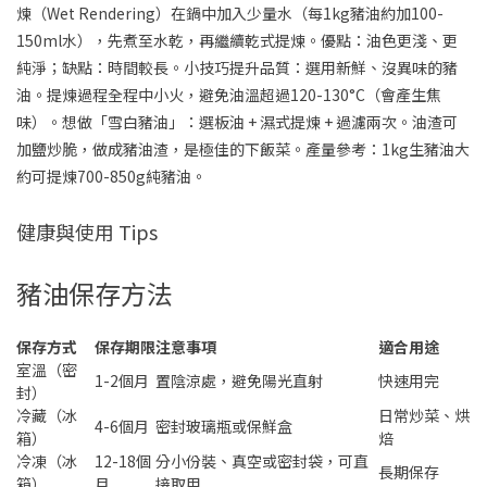
煉（Wet Rendering）在鍋中加入少量水（每1kg豬油約加100-
150ml水），先煮至水乾，再繼續乾式提煉。優點：油色更淺、更
純淨；缺點：時間較長。小技巧提升品質：選用新鮮、沒異味的豬
油。提煉過程全程中小火，避免油溫超過120-130°C（會產生焦
味）。想做「雪白豬油」：選板油 + 濕式提煉 + 過濾兩次。油渣可
加鹽炒脆，做成豬油渣，是極佳的下飯菜。產量參考：1kg生豬油大
約可提煉700-850g純豬油。
健康與使用 Tips
豬油保存方法
保存方式
保存期限
注意事項
適合用途
室溫（密
1-2個月
置陰涼處，避免陽光直射
快速用完
封）
冷藏（冰
日常炒菜、烘
4-6個月
密封玻璃瓶或保鮮盒
箱）
焙
冷凍（冰
12-18個
分小份裝、真空或密封袋，可直
長期保存
箱）
月
接取用