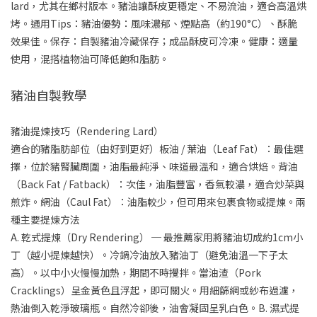
lard，尤其在鄉村版本。豬油讓酥皮更穩定、不易流油，適合高溫烘
烤。通用Tips：豬油優勢：風味濃郁、煙點高（約190°C）、酥脆
效果佳。保存：自製豬油冷藏保存；成品酥皮可冷凍。健康：適量
使用，混搭植物油可降低飽和脂肪。
豬油自製教學
豬油提煉技巧（Rendering Lard）
適合的豬脂肪部位（由好到更好）板油 / 葉油（Leaf Fat）：最佳選
擇，位於豬腎臟周圍，油脂最純淨、味道最溫和，適合烘焙。背油
（Back Fat / Fatback）：次佳，油脂豐富，香氣較濃，適合炒菜與
煎炸。網油（Caul Fat）：油脂較少，但可用來包裹食物或提煉。兩
種主要提煉方法
A. 乾式提煉（Dry Rendering） ─ 最推薦家用將豬油切成約1cm小
丁（越小提煉越快）。冷鍋冷油放入豬油丁（避免油溫一下子太
高）。以中小火慢慢加熱，期間不時攪拌。當油渣（Pork
Cracklings）呈金黃色且浮起，即可關火。用細篩網或紗布過濾，
熱油倒入乾淨玻璃瓶。自然冷卻後，油會凝固呈乳白色。B. 濕式提