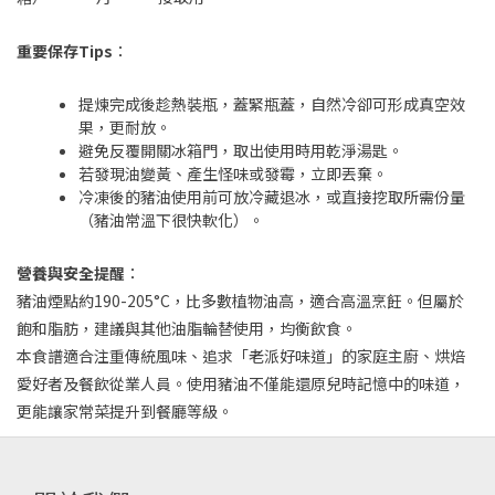
重要保存Tips
：
提煉完成後趁熱裝瓶，蓋緊瓶蓋，自然冷卻可形成真空效
果，更耐放。
避免反覆開關冰箱門，取出使用時用乾淨湯匙。
若發現油變黃、產生怪味或發霉，立即丟棄。
冷凍後的豬油使用前可放冷藏退冰，或直接挖取所需份量
（豬油常溫下很快軟化）。
營養與安全提醒
：
豬油煙點約190-205°C，比多數植物油高，適合高溫烹飪。但屬於
飽和脂肪，建議與其他油脂輪替使用，均衡飲食。
本食譜適合注重傳統風味、追求「老派好味道」的家庭主廚、烘焙
愛好者及餐飲從業人員。使用豬油不僅能還原兒時記憶中的味道，
更能讓家常菜提升到餐廳等級。