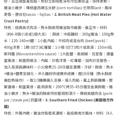
秒，至出現金黃斑點。煎好立即用乾淨布巾包裹保溫，保持柔軟。
豬油小撇步：傳統墨西哥玉米餅 (corn tortillas) 也常用lard，風味
更香，適合包tacos、fajitas。
2. British Meat Pies (Hot Water
Crust Pastry)
特色：經典英式肉派，熱水酥皮用豬油製作最脆、最正宗。材料
（約6-8個小派或1個大派）：酥皮：中筋麵粉：300g豬油：100g熱
水：120-140ml鹽：1小匙內餡：牛絞肉或混合肉 (beef/pork)：
400g洋蔥：1顆 (切丁)紅蘿蔔：1小根 (切丁)肉汁或高湯：150ml伍
斯特醬 (Worcestershire sauce)：1大匙鹽、黑胡椒、百里香：適量
蛋黃液：刷面用做法：內餡：炒香洋蔥、紅蘿蔔，加肉炒至變色，
加入高湯與調味料，小火燉煮15-20分鐘至濃稠，冷卻。酥皮：熱水
+豬油+鹽煮至融化，沖入麵粉快速攪拌成團，醒10分鐘（熱水酥皮
需趁熱操作）。取2/3麵團鋪入派模，填入肉餡，蓋上剩餘麵團，壓
緊邊緣，刷蛋黃液，戳洞排氣。200°C烤35-45分鐘至金黃酥脆。豬
油小撇步：熱水+豬油的酥皮特別堅固耐湯汁，傳統英國肉派 (pork
pie / steak pie) 的靈魂。
3. Southern Fried Chicken (美國南方炸
雞)
特色：外脆內嫩，豬油炸製香氣濃郁，是經典南方風味。材料（4人