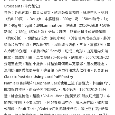
Croissants (
牛角麵包
)
特色：外酥內軟、蜂巢狀層次，豬油版香氣獨特、酥脆持久。材料
（約8-10個）：Dough：中筋麵粉：300g牛奶：150ml酵母：7g
糖：40g鹽：5g蛋：1顆Lamination：冷豬油（或50%豬油 + 50%
奶油）：180g（壓成片狀）做法：麵團：所有材料揉成光滑麵團
（約8分鐘），發酵至2倍大（約1小時）。冷卻後桿成長方形，將冷
豬油片放在中間，包起像信封。桿開成長方形，三折，重複3次（每
次冷藏30分鐘）。最後桿成0.5cm厚，切成三角形，由寬邊向尖端
捲起，彎成新月形。二次發酵30-40分鐘，刷蛋液。200°C烤18-22
分鐘至金黃。豬油小撇步：純豬油可頌風味更濃郁、層次更穩定；
混用奶油則香氣更平衡。適合做巧克力可頌或杏仁可頌。
3. Other
Classic Pastries Using Lard Puff Pastry
Palmiers (蝴蝶酥 / Elephant Ears)使用上述千層酥皮，桿開後均勻
撒糖與肉桂粉，由兩邊向中間捲起，切片後烤。190°C烤12-15分
鐘，糖會焦糖化，超脆！Vol-au-Vent (泡芙派殼)酥皮切成圓形，中
間再切小圓（不要切穿），烤好後取出中心，填入海鮮餡、雞肉餡
或甜餡。Fruit Tarts / Galette用剩餘酥皮做底，鋪上杏仁霜+新鮮