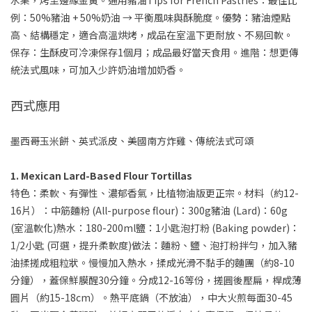
水果，烤至邊緣金黃。通用豬油Tips for French Pastries：最佳比
例：50%豬油 + 50%奶油 → 平衡風味與酥脆度。優勢：豬油煙點
高、結構穩定，適合高溫烘烤，成品在室溫下更耐放、不易回軟。
保存：生酥皮可冷凍保存1個月；成品最好當天食用。進階：想更傳
統法式風味，可加入少許奶油增加奶香。
西式應用
墨西哥玉米餅、英式派皮、美國南方炸雞、傳統法式可頌
1. Mexican Lard-Based Flour Tortillas
特色：柔軟、有彈性、濃郁香氣，比植物油版更正宗。材料（約12-
16片）：中筋麵粉 (All-purpose flour)：300g豬油 (Lard)：60g
(室溫軟化)熱水：180-200ml鹽：1小匙泡打粉 (Baking powder)：
1/2小匙 (可選，提升柔軟度)做法：麵粉、鹽、泡打粉拌勻，加入豬
油揉搓成粗粒狀。慢慢加入熱水，揉成光滑不黏手的麵團（約8-10
分鐘），蓋保鮮膜醒30分鐘。分成12-16等份，搓圓後壓扁，桿成薄
圓片（約15-18cm）。熱平底鍋（不放油），中大火煎每面30-45