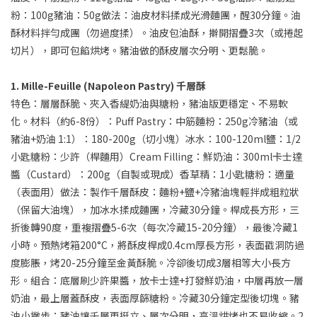
粉：100g豬油：50g做法：油皮材料揉成光滑麵團，醒30分鐘。油
酥材料拌勻成團（勿過度揉）。油皮包油酥，擀開摺疊3次（或捲起
切片），即可包餡烘烤。豬油做的酥皮層次分明、更鬆脆。
1. Mille-Feuille (Napoleon Pastry)
千層酥
特色：層層酥脆、夾入香緹奶油與糖粉，豬油版更穩定、不易軟
化。材料（約6-8份）：Puff Pastry：中筋麵粉：250g冷豬油（或
豬油+奶油 1:1）：180-200g（切小塊）冰水：100-120ml鹽：1/2
小匙糖粉：少許（桿麵用）Cream Filling：鮮奶油：300ml卡士達
醬（Custard）：200g（自製或現成）香草精：1小匙糖粉：適量
（表面用）做法：製作千層酥皮：麵粉+鹽+冷豬油塊輕拌成粗粒狀
（保留大油塊），加冰水揉成麵團，冷藏30分鐘。桿成長方形，三
折後轉90度，重複摺疊5-6次（每次冷藏15-20分鐘），最後冷藏1
小時。預熱烤箱200°C，將酥皮桿成0.4cm厚長方形，表面戳洞防過
度膨脹，烤20-25分鐘至金黃酥脆。冷卻後切成3層相等大小長方
形。組合：底層刷少許果醬，放卡士達+打發鮮奶油，中層再放一層
奶油，最上層蓋酥皮，表面厚篩糖粉。冷藏30分鐘定型後切塊。豬
油小撇步：豬油讓千層更挺立、層次分明，高溫烘烤也不易收縮。2.