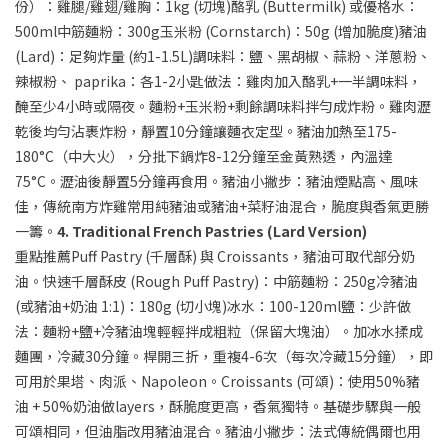
份）：雞腿/雞翅/雞胸：1kg (切塊)酪乳 (Buttermilk) 或優格水：
500ml中筋麵粉：300g玉米粉 (Cornstarch)：50g (增加脆度)豬油
(Lard)：足夠炸量 (約1-1.5L)調味料：鹽、黑胡椒、蒜粉、洋蔥粉、
辣椒粉、 paprika：各1-2小匙做法：雞肉加入酪乳+一半調味料，
醃至少4小時或隔夜。麵粉+玉米粉+剩餘調味料拌勻成炸粉。雞肉瀝
乾後均勻沾裹炸粉，靜置10分鐘讓麵衣定型。豬油加熱至175-
180°C（中大火），分批下鍋炸8-12分鐘至金黃熟透，內溫達
75°C。瀝油後靜置5分鐘再食用。豬油小撇步：豬油煙點高、風味
佳，傳統南方炸雞常用純豬油或豬油+菜籽油混合，脆度與香氣更勝
一籌。
4. Traditional French Pastries (Lard Version)
重點推薦Puff Pastry (千層酥) 與 Croissants，豬油可取代部分奶
油。快速千層酥皮 (Rough Puff Pastry)：中筋麵粉：250g冷豬油
(或豬油+奶油 1:1)：180g (切小塊)冰水：100-120ml鹽：少許做
法：麵粉+鹽+冷豬油塊輕輕拌成粗粒（保留大塊油）。加冰水揉成
麵團，冷藏30分鐘。桿開三折，重複4-6次（每次冷藏15分鐘），即
可用於果塔、肉派、Napoleon。Croissants (可頌)：使用50%豬
油 + 50%奶油做layers，酥脆度更高，香氣獨特。基礎步驟與一般
可頌相同，但油脂改用豬油混合。豬油小撇步：法式傳統偶爾也用