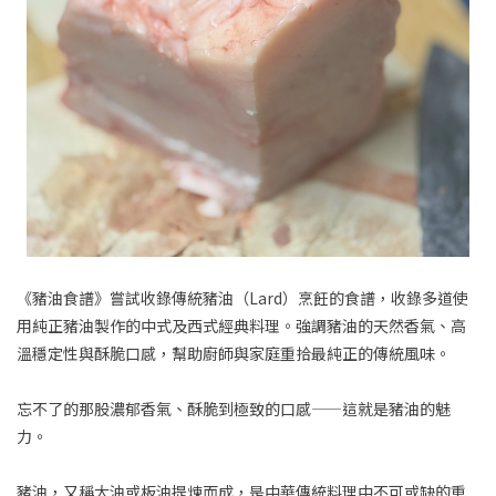
《豬油食譜》嘗試收錄傳統豬油（Lard）烹飪的食譜，收錄多道使
用純正豬油製作的中式及西式經典料理。強調豬油的天然香氣、高
溫穩定性與酥脆口感，幫助廚師與家庭重拾最純正的傳統風味。
忘不了的那股濃郁香氣、酥脆到極致的口感——這就是豬油的魅
力。
豬油，又稱大油或板油提煉而成，是中華傳統料理中不可或缺的重