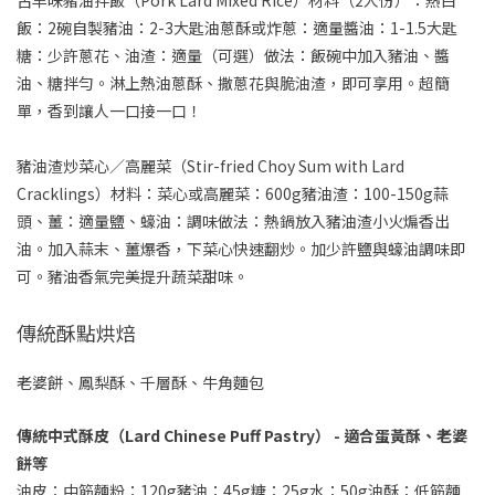
古早味豬油拌飯（Pork Lard Mixed Rice）材料（2人份）：熱白
飯：2碗自製豬油：2-3大匙油蔥酥或炸蔥：適量醬油：1-1.5大匙
糖：少許蔥花、油渣：適量（可選）做法：飯碗中加入豬油、醬
油、糖拌勻。淋上熱油蔥酥、撒蔥花與脆油渣，即可享用。超簡
單，香到讓人一口接一口！
豬油渣炒菜心／高麗菜（Stir-fried Choy Sum with Lard
Cracklings）材料：菜心或高麗菜：600g豬油渣：100-150g蒜
頭、薑：適量鹽、蠔油：調味做法：熱鍋放入豬油渣小火煸香出
油。加入蒜末、薑爆香，下菜心快速翻炒。加少許鹽與蠔油調味即
可。豬油香氣完美提升蔬菜甜味。
傳統酥點烘焙
老婆餅、鳳梨酥、千層酥、牛角麵包
傳統中式酥皮（Lard Chinese Puff Pastry） - 適合蛋黃酥、老婆
餅等
油皮：中筋麵粉：120g豬油：45g糖：25g水：50g油酥：低筋麵