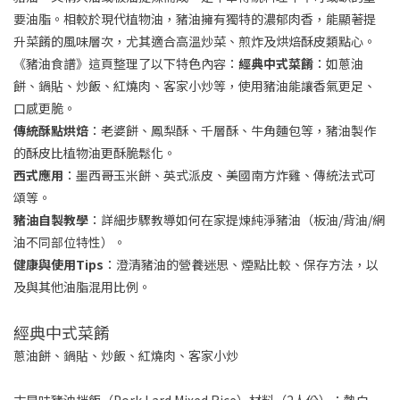
要油脂。相較於現代植物油，豬油擁有獨特的濃郁肉香，能顯著提
升菜餚的風味層次，尤其適合高溫炒菜、煎炸及烘焙酥皮類點心。
《豬油食譜》這頁整理了以下特色內容：
經典中式菜餚
：如蔥油
餅、鍋貼、炒飯、紅燒肉、客家小炒等，使用豬油能讓香氣更足、
口感更脆。
傳統酥點烘焙
：老婆餅、鳳梨酥、千層酥、牛角麵包等，豬油製作
的酥皮比植物油更酥脆鬆化。
西式應用
：墨西哥玉米餅、英式派皮、美國南方炸雞、傳統法式可
頌等。
豬油自製教學
：詳細步驟教導如何在家提煉純淨豬油（板油/背油/網
油不同部位特性）。
健康與使用Tips
：澄清豬油的營養迷思、煙點比較、保存方法，以
及與其他油脂混用比例。
經典中式菜餚
蔥油餅、鍋貼、炒飯、紅燒肉、客家小炒