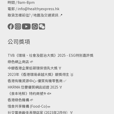
時間 / 9am-8pm
電郵 /
info@healthyexpress.hk
取貨怎樣前往?
/
地圖及交通資訊
📍
公司獎項
TVB《
環境、社會及管治大獎》2025 - ESG
特別嘉許獎
綠色網上商店
🌱
中銀香港企業低碳環保領先大獎
🏅
2023年《香港環境卓越大獎》銀獎得主
🥈
香港有機資源中心-優質有機零售商
✅
HKRMA 信譽優質網店認證 2025
🏅
《食本地鮮》特約商號
🥦🐟
香港綠色機構
🌱
惜食共享機構 (Food-Co)
🥗
社交電商最佳表現店家 (2023年2月份）🏅