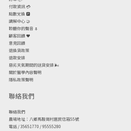
付款資訊 💳
點數兌換 🅿️
調解中心 🤝
聆聽你的聲音 🌷
顧客回饋 ❤️
意見回饋
退換貨政策
退款安排
惡劣天氣期間的送貨安排
🌬
關於醫學內容聲明
隱私政策聲明
聯絡我們
聯絡我們
農場地址：八鄉馬鞍崗村居民信箱55號
電話 / 35651770 / 95555280